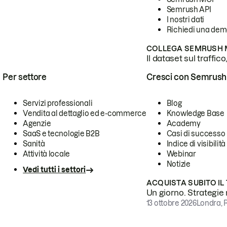
Semrush API
I nostri dati
Richiedi una de
COLLEGA SEMRUSH M
Il dataset sul traffic
Per settore
Cresci con Semrush
Servizi professionali
Blog
Vendita al dettaglio ed e-commerce
Knowledge Base
Agenzie
Academy
SaaS e tecnologie B2B
Casi di successo
Sanità
Indice di visibilità
Attività locale
Webinar
Notizie
Vedi tutti i settori
ACQUISTA SUBITO IL
Un giorno. Strategie r
13 ottobre 2026
Londra, 