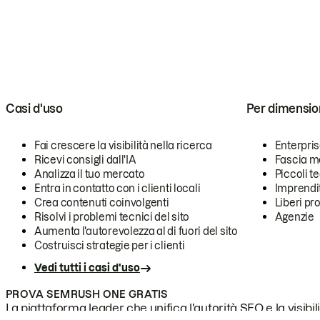
Casi d'uso
Per dimensio
Fai crescere la visibilità nella ricerca
Enterpri
Ricevi consigli dall'IA
Fascia m
Analizza il tuo mercato
Piccoli 
Entra in contatto con i clienti locali
Imprendi
Crea contenuti coinvolgenti
Liberi pr
Risolvi i problemi tecnici del sito
Agenzie
Aumenta l'autorevolezza al di fuori del sito
Costruisci strategie per i clienti
Vedi tutti i casi d'uso
PROVA SEMRUSH ONE GRATIS
La piattaforma leader che unifica l'autorità SEO e la visibili