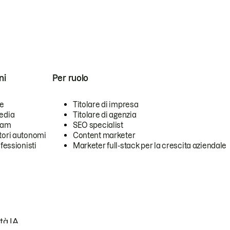
ni
Per ruolo
se
Titolare di impresa
edia
Titolare di agenzia
team
SEO specialist
tori autonomi
Content marketer
ofessionisti
Marketer full-stack per la crescita aziendale
tà IA.