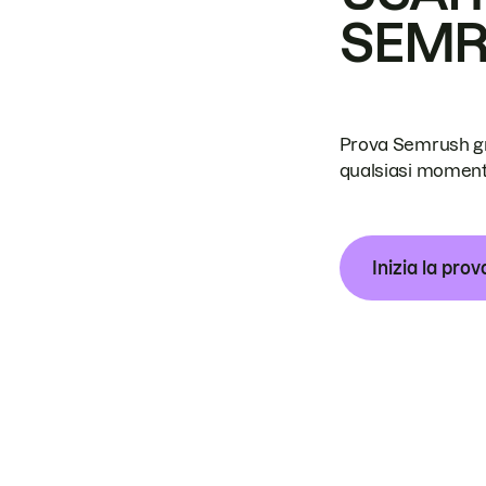
SEM
Prova Semrush grat
qualsiasi moment
Inizia la prov