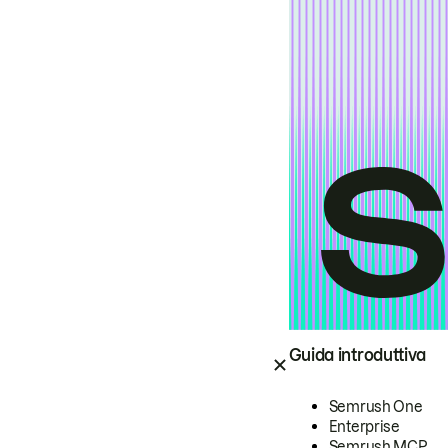
Guida introduttiva
Semrush One
Enterprise
Semrush MCP