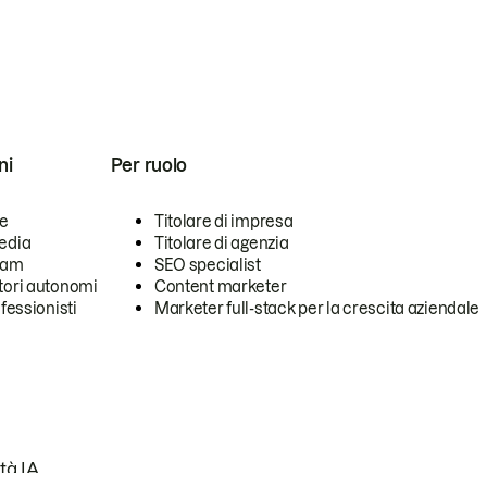
ni
Per ruolo
se
Titolare di impresa
edia
Titolare di agenzia
team
SEO specialist
tori autonomi
Content marketer
ofessionisti
Marketer full-stack per la crescita aziendale
tà IA.