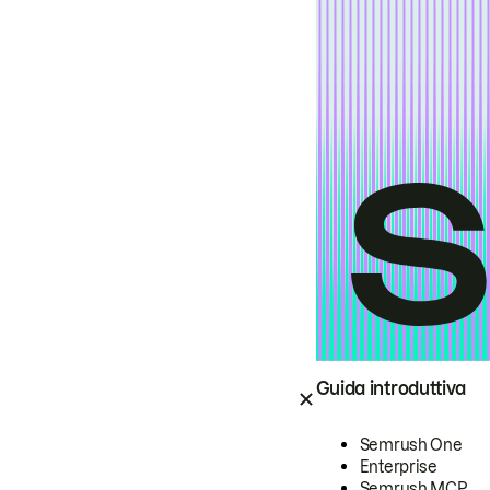
Guida introduttiva
Semrush One
Enterprise
Semrush MCP