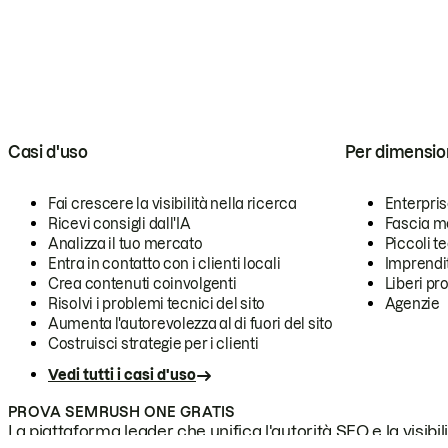
Casi d'uso
Per dimensio
Fai crescere la visibilità nella ricerca
Enterpri
Ricevi consigli dall'IA
Fascia m
Analizza il tuo mercato
Piccoli 
Entra in contatto con i clienti locali
Imprendi
Crea contenuti coinvolgenti
Liberi pr
Risolvi i problemi tecnici del sito
Agenzie
Aumenta l'autorevolezza al di fuori del sito
Costruisci strategie per i clienti
Vedi tutti i casi d'uso
PROVA SEMRUSH ONE GRATIS
La piattaforma leader che unifica l'autorità SEO e la visibili