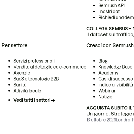
Semrush API
I nostri dati
Richiedi una de
COLLEGA SEMRUSH M
Il dataset sul traffic
Per settore
Cresci con Semrush
Servizi professionali
Blog
Vendita al dettaglio ed e-commerce
Knowledge Base
Agenzie
Academy
SaaS e tecnologie B2B
Casi di successo
Sanità
Indice di visibilità
Attività locale
Webinar
Notizie
Vedi tutti i settori
ACQUISTA SUBITO IL
Un giorno. Strategie r
13 ottobre 2026
Londra, 