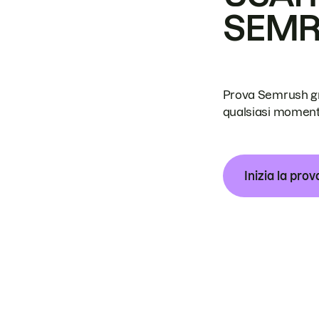
SEM
Prova Semrush grat
qualsiasi moment
Inizia la prov