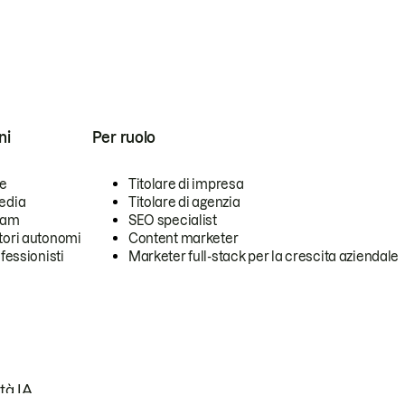
ni
Per ruolo
se
Titolare di impresa
edia
Titolare di agenzia
team
SEO specialist
tori autonomi
Content marketer
ofessionisti
Marketer full-stack per la crescita aziendale
tà IA.