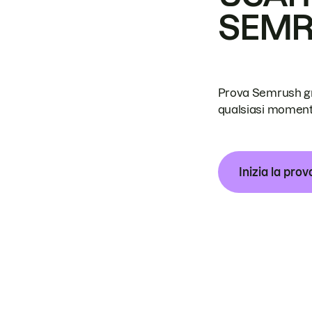
SEM
Prova Semrush grat
qualsiasi moment
Inizia la prov