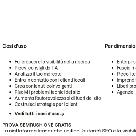
Casi d'uso
Per dimensio
Fai crescere la visibilità nella ricerca
Enterpri
Ricevi consigli dall'IA
Fascia m
Analizza il tuo mercato
Piccoli 
Entra in contatto con i clienti locali
Imprendi
Crea contenuti coinvolgenti
Liberi pr
Risolvi i problemi tecnici del sito
Agenzie
Aumenta l'autorevolezza al di fuori del sito
Costruisci strategie per i clienti
Vedi tutti i casi d'uso
PROVA SEMRUSH ONE GRATIS
La piattaforma leader che unifica l'autorità SEO e la visibili