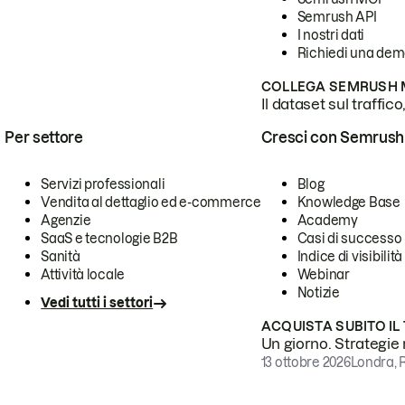
Semrush API
I nostri dati
Richiedi una de
COLLEGA SEMRUSH M
Il dataset sul traffic
Per settore
Cresci con Semrush
Servizi professionali
Blog
Vendita al dettaglio ed e-commerce
Knowledge Base
Agenzie
Academy
SaaS e tecnologie B2B
Casi di successo
Sanità
Indice di visibilità
Attività locale
Webinar
Notizie
Vedi tutti i settori
ACQUISTA SUBITO IL
Un giorno. Strategie r
13 ottobre 2026
Londra, 