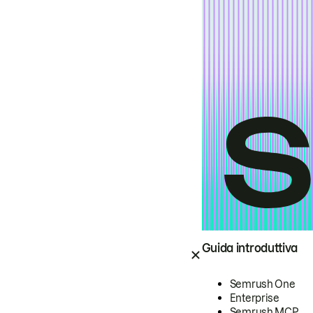
Guida introduttiva
Semrush One
Enterprise
Semrush MCP