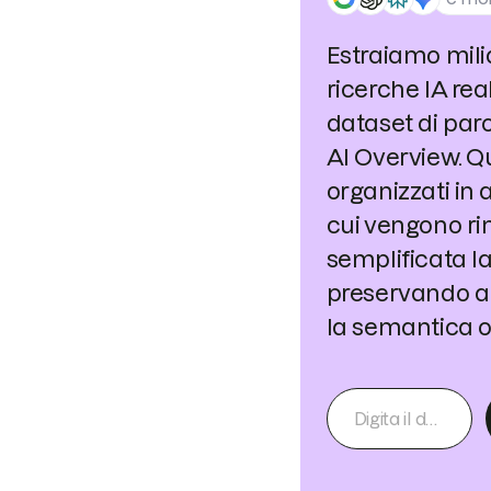
Estraiamo mili
ricerche IA rea
dataset di paro
AI Overview. 
organizzati in 
cui vengono rim
semplificata l
preservando al
la semantica or