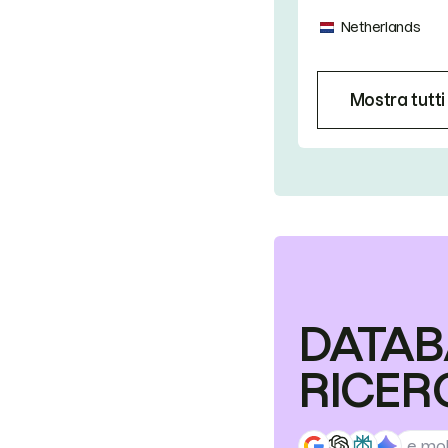
Netherlands
Mostra tutti 
DATAB
RICER
e mol