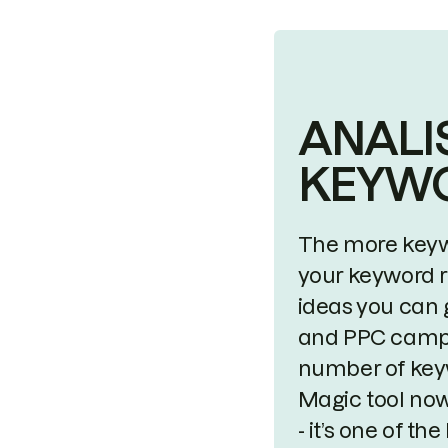
ANALI
KEYW
The more keyw
your keyword r
ideas you can 
and PPC campa
number of key
Magic tool now
- it’s one of t