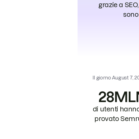
grazie a SEO,
sono 
Il giorno
August 7, 2
28ML
di utenti hann
provato Semr