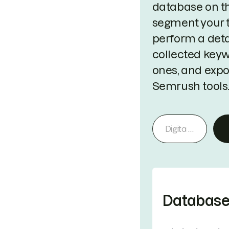
database on t
segment your t
perform a deta
collected keyw
ones, and expo
Semrush tools
Database