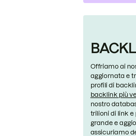
BACKL
Offriamo ai nost
aggiornata e t
profili di backl
backlink più v
nostro databas
trilioni di link 
grande e aggio
assicuriamo de