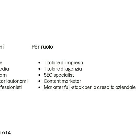
ni
Per ruolo
se
Titolare di impresa
edia
Titolare di agenzia
team
SEO specialist
tori autonomi
Content marketer
ofessionisti
Marketer full-stack per la crescita aziendale
tà IA.