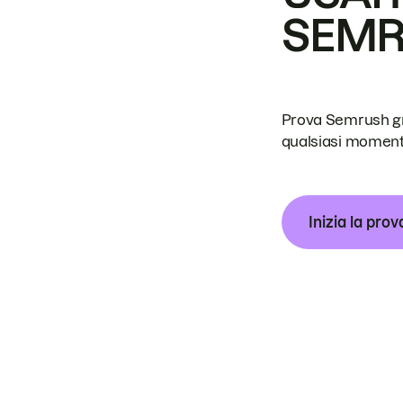
SEM
Prova Semrush grat
qualsiasi moment
Inizia la prov