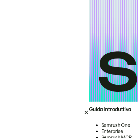
Guida introduttiva
Semrush One
Enterprise
Semrush MCP