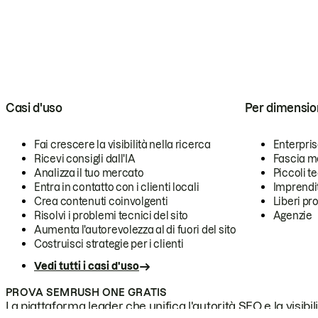
Casi d'uso
Per dimensio
Fai crescere la visibilità nella ricerca
Enterpri
Ricevi consigli dall'IA
Fascia m
Analizza il tuo mercato
Piccoli 
Entra in contatto con i clienti locali
Imprendi
Crea contenuti coinvolgenti
Liberi pr
Risolvi i problemi tecnici del sito
Agenzie
Aumenta l'autorevolezza al di fuori del sito
Costruisci strategie per i clienti
Vedi tutti i casi d'uso
PROVA SEMRUSH ONE GRATIS
La piattaforma leader che unifica l'autorità SEO e la visibili