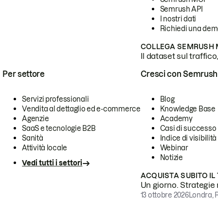
Semrush API
I nostri dati
Richiedi una de
COLLEGA SEMRUSH M
Il dataset sul traffic
Per settore
Cresci con Semrush
Servizi professionali
Blog
Vendita al dettaglio ed e-commerce
Knowledge Base
Agenzie
Academy
SaaS e tecnologie B2B
Casi di successo
Sanità
Indice di visibilità
Attività locale
Webinar
Notizie
Vedi tutti i settori
ACQUISTA SUBITO IL
Un giorno. Strategie r
13 ottobre 2026
Londra, 