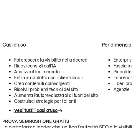
Casi d'uso
Per dimensio
Fai crescere la visibilità nella ricerca
Enterpri
Ricevi consigli dall'IA
Fascia m
Analizza il tuo mercato
Piccoli 
Entra in contatto con i clienti locali
Imprendi
Crea contenuti coinvolgenti
Liberi pr
Risolvi i problemi tecnici del sito
Agenzie
Aumenta l'autorevolezza al di fuori del sito
Costruisci strategie per i clienti
Vedi tutti i casi d'uso
PROVA SEMRUSH ONE GRATIS
La piattaforma leader che unifica l'autorità SEO e la visibili