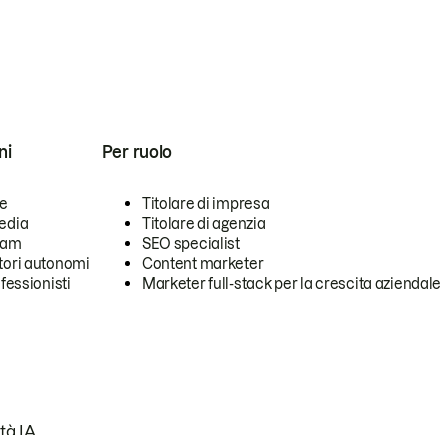
ni
Per ruolo
se
Titolare di impresa
edia
Titolare di agenzia
team
SEO specialist
tori autonomi
Content marketer
ofessionisti
Marketer full-stack per la crescita aziendale
tà IA.