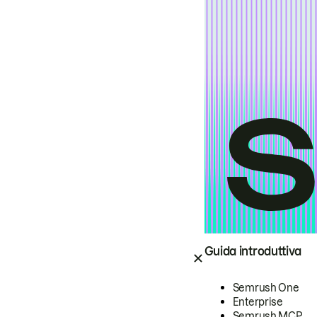
Guida introduttiva
Semrush One
Enterprise
Semrush MCP