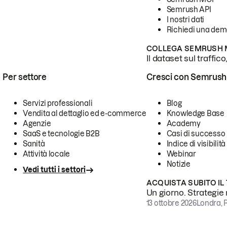
Semrush API
I nostri dati
Richiedi una de
COLLEGA SEMRUSH M
Il dataset sul traffic
Per settore
Cresci con Semrush
Servizi professionali
Blog
Vendita al dettaglio ed e-commerce
Knowledge Base
Agenzie
Academy
SaaS e tecnologie B2B
Casi di successo
Sanità
Indice di visibilità
Attività locale
Webinar
Notizie
Vedi tutti i settori
ACQUISTA SUBITO IL
Un giorno. Strategie r
13 ottobre 2026
Londra, 