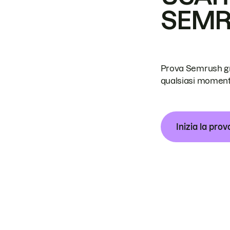
SEM
Prova Semrush grat
qualsiasi moment
Inizia la prov