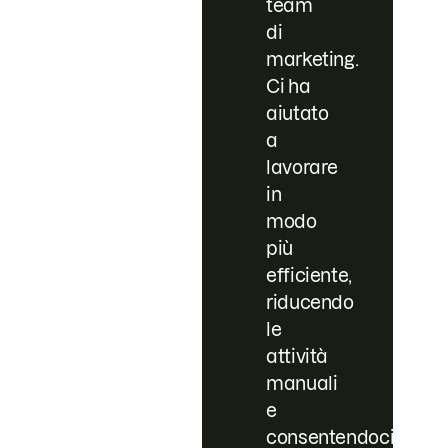
team
di
marketing.
Ci ha
aiutato
a
lavorare
in
modo
più
efficiente,
riducendo
le
attività
manuali
e
consentendoci