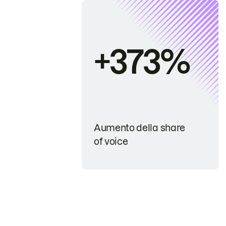
+373%
Aumento della share
of voice