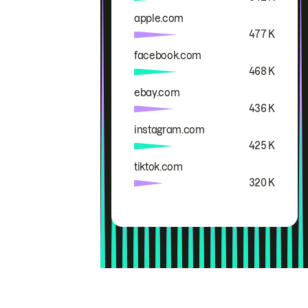
apple.com
477 K
facebook.com
468 K
ebay.com
436 K
instagram.com
425 K
tiktok.com
320 K