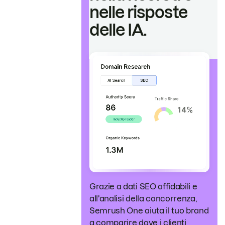
nelle risposte
delle IA.
Grazie a dati SEO affidabili e
all'analisi della concorrenza,
Semrush One aiuta il tuo brand
a comparire dove i clienti