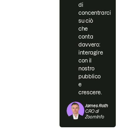
di
concentrarci
su ciò
che
conta
davvero:
interagire
con il
nostro
pubblico
e
crescere.
James Roth
CRO di
ZoomInfo