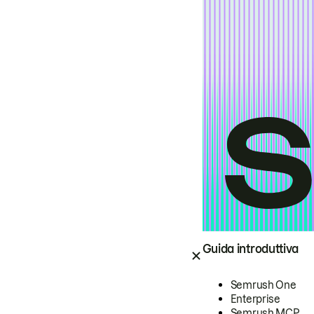
Guida introduttiva
Semrush One
Enterprise
Semrush MCP