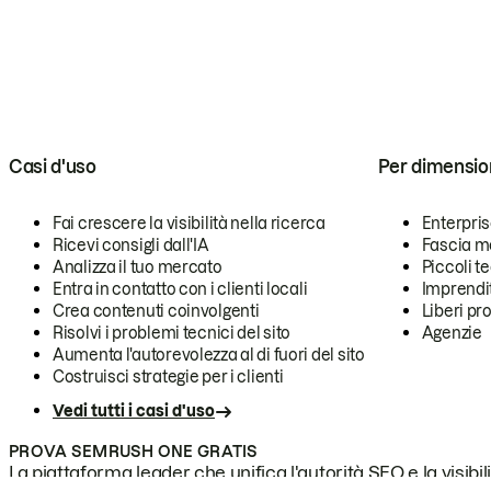
Casi d'uso
Per dimensio
Fai crescere la visibilità nella ricerca
Enterpri
Ricevi consigli dall'IA
Fascia m
Analizza il tuo mercato
Piccoli 
Entra in contatto con i clienti locali
Imprendi
Crea contenuti coinvolgenti
Liberi pr
Risolvi i problemi tecnici del sito
Agenzie
Aumenta l'autorevolezza al di fuori del sito
Costruisci strategie per i clienti
Vedi tutti i casi d'uso
PROVA SEMRUSH ONE GRATIS
La piattaforma leader che unifica l'autorità SEO e la visibili