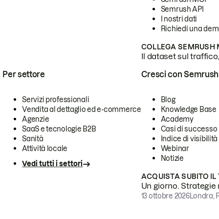
Semrush API
I nostri dati
Richiedi una de
COLLEGA SEMRUSH M
Il dataset sul traffic
Per settore
Cresci con Semrush
Servizi professionali
Blog
Vendita al dettaglio ed e-commerce
Knowledge Base
Agenzie
Academy
SaaS e tecnologie B2B
Casi di successo
Sanità
Indice di visibilità
Attività locale
Webinar
Notizie
Vedi tutti i settori
ACQUISTA SUBITO IL
Un giorno. Strategie r
13 ottobre 2026
Londra, 