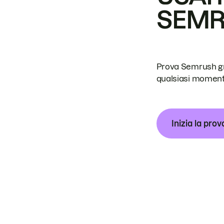
SEM
Prova Semrush grat
qualsiasi moment
Inizia la prov