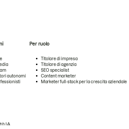
ni
Per ruolo
se
Titolare di impresa
edia
Titolare di agenzia
team
SEO specialist
tori autonomi
Content marketer
ofessionisti
Marketer full-stack per la crescita aziendale
tà IA.