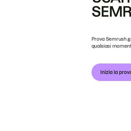
SEM
Prova Semrush grat
qualsiasi moment
Inizia la prov