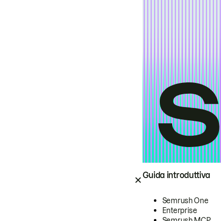
Guida introduttiva
Semrush One
Enterprise
Semrush MCP