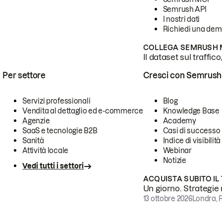
Semrush API
I nostri dati
Richiedi una de
COLLEGA SEMRUSH M
Il dataset sul traffic
Per settore
Cresci con Semrush
Servizi professionali
Blog
Vendita al dettaglio ed e-commerce
Knowledge Base
Agenzie
Academy
SaaS e tecnologie B2B
Casi di successo
Sanità
Indice di visibilità
Attività locale
Webinar
Notizie
Vedi tutti i settori
ACQUISTA SUBITO IL
Un giorno. Strategie r
13 ottobre 2026
Londra, 