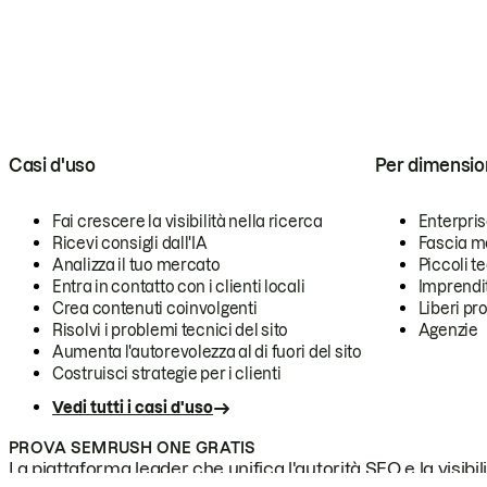
Casi d'uso
Per dimensio
Fai crescere la visibilità nella ricerca
Enterpri
Ricevi consigli dall'IA
Fascia m
Analizza il tuo mercato
Piccoli 
Entra in contatto con i clienti locali
Imprendi
Crea contenuti coinvolgenti
Liberi pr
Risolvi i problemi tecnici del sito
Agenzie
Aumenta l'autorevolezza al di fuori del sito
Costruisci strategie per i clienti
Vedi tutti i casi d'uso
PROVA SEMRUSH ONE GRATIS
La piattaforma leader che unifica l'autorità SEO e la visibili