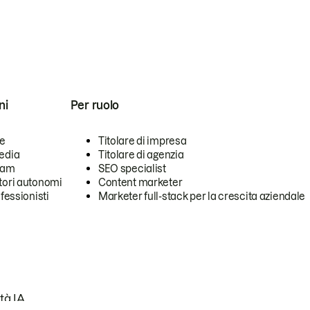
ni
Per ruolo
se
Titolare di impresa
edia
Titolare di agenzia
team
SEO specialist
tori autonomi
Content marketer
ofessionisti
Marketer full-stack per la crescita aziendale
tà IA.