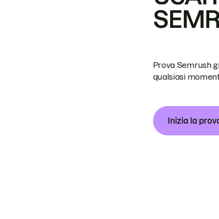
SEM
Prova Semrush grat
qualsiasi moment
Inizia la prov