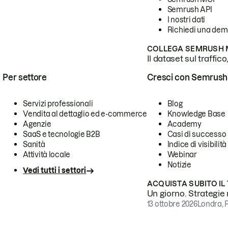
Semrush API
I nostri dati
Richiedi una de
COLLEGA SEMRUSH M
Il dataset sul traffic
Per settore
Cresci con Semrush
Servizi professionali
Blog
Vendita al dettaglio ed e-commerce
Knowledge Base
Agenzie
Academy
SaaS e tecnologie B2B
Casi di successo
Sanità
Indice di visibilità
Attività locale
Webinar
Notizie
Vedi tutti i settori
ACQUISTA SUBITO IL
Un giorno. Strategie r
13 ottobre 2026
Londra, 