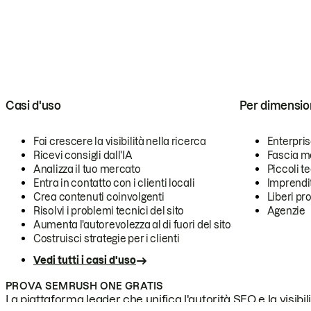
Casi d'uso
Per dimensio
Fai crescere la visibilità nella ricerca
Enterpri
Ricevi consigli dall'IA
Fascia m
Analizza il tuo mercato
Piccoli 
Entra in contatto con i clienti locali
Imprendi
Crea contenuti coinvolgenti
Liberi pr
Risolvi i problemi tecnici del sito
Agenzie
Aumenta l'autorevolezza al di fuori del sito
Costruisci strategie per i clienti
Vedi tutti i casi d'uso
PROVA SEMRUSH ONE GRATIS
La piattaforma leader che unifica l'autorità SEO e la visibili