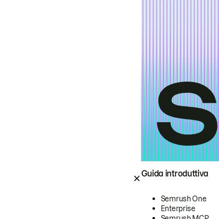
Guida introduttiva
Semrush One
Enterprise
Semrush MCP