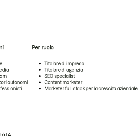
ni
Per ruolo
se
Titolare di impresa
edia
Titolare di agenzia
team
SEO specialist
tori autonomi
Content marketer
ofessionisti
Marketer full-stack per la crescita aziendale
tà IA.