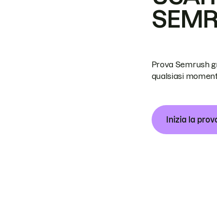
SEM
Prova Semrush grat
qualsiasi moment
Inizia la prov