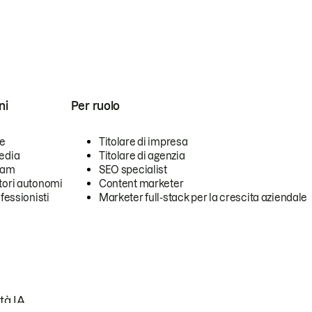
ni
Per ruolo
se
Titolare di impresa
edia
Titolare di agenzia
team
SEO specialist
tori autonomi
Content marketer
ofessionisti
Marketer full-stack per la crescita aziendale
tà IA.