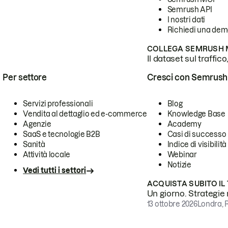
Semrush API
I nostri dati
Richiedi una de
COLLEGA SEMRUSH M
Il dataset sul traffic
Per settore
Cresci con Semrush
Servizi professionali
Blog
Vendita al dettaglio ed e-commerce
Knowledge Base
Agenzie
Academy
SaaS e tecnologie B2B
Casi di successo
Sanità
Indice di visibilità
Attività locale
Webinar
Notizie
Vedi tutti i settori
ACQUISTA SUBITO IL
Un giorno. Strategie r
13 ottobre 2026
Londra, 