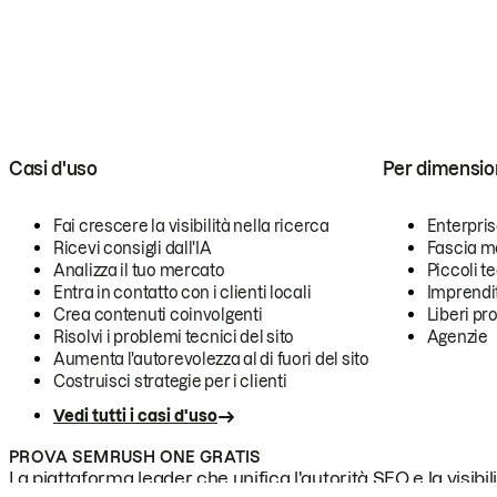
Casi d'uso
Per dimensio
Fai crescere la visibilità nella ricerca
Enterpri
Ricevi consigli dall'IA
Fascia m
Analizza il tuo mercato
Piccoli 
Entra in contatto con i clienti locali
Imprendi
Crea contenuti coinvolgenti
Liberi pr
Risolvi i problemi tecnici del sito
Agenzie
Aumenta l'autorevolezza al di fuori del sito
Costruisci strategie per i clienti
Vedi tutti i casi d'uso
PROVA SEMRUSH ONE GRATIS
La piattaforma leader che unifica l'autorità SEO e la visibili