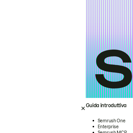
Guida introduttiva
Semrush One
Enterprise
Semrush MCP