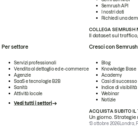
Semrush API
I nostri dati
Richiedi una de
COLLEGA SEMRUSH M
Il dataset sul traffic
Per settore
Cresci con Semrush
Servizi professionali
Blog
Vendita al dettaglio ed e-commerce
Knowledge Base
Agenzie
Academy
SaaS e tecnologie B2B
Casi di successo
Sanità
Indice di visibilità
Attività locale
Webinar
Notizie
Vedi tutti i settori
ACQUISTA SUBITO IL
Un giorno. Strategie r
13 ottobre 2026
Londra, 