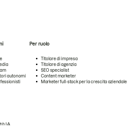
ni
Per ruolo
se
Titolare di impresa
edia
Titolare di agenzia
team
SEO specialist
tori autonomi
Content marketer
ofessionisti
Marketer full-stack per la crescita aziendale
tà IA.