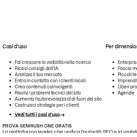
Casi d'uso
Per dimensio
Fai crescere la visibilità nella ricerca
Enterpri
Ricevi consigli dall'IA
Fascia m
Analizza il tuo mercato
Piccoli 
Entra in contatto con i clienti locali
Imprendi
Crea contenuti coinvolgenti
Liberi pr
Risolvi i problemi tecnici del sito
Agenzie
Aumenta l'autorevolezza al di fuori del sito
Costruisci strategie per i clienti
Vedi tutti i casi d'uso
PROVA SEMRUSH ONE GRATIS
La piattaforma leader che unifica l'autorità SEO e la visibili