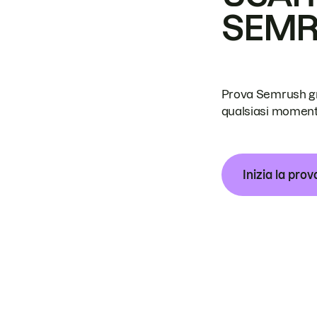
SEM
Prova Semrush grat
qualsiasi moment
Inizia la prov