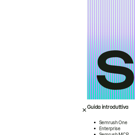
Guida introduttiva
Semrush One
Enterprise
Semrush MCP