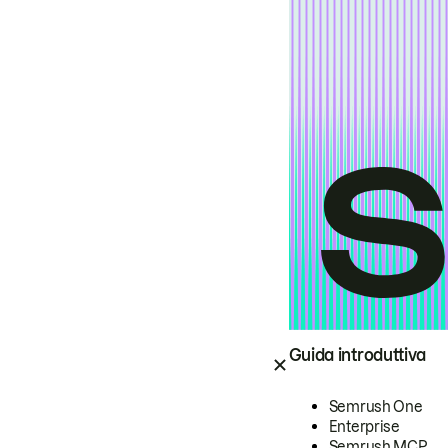
Guida introduttiva
Semrush One
Enterprise
Semrush MCP