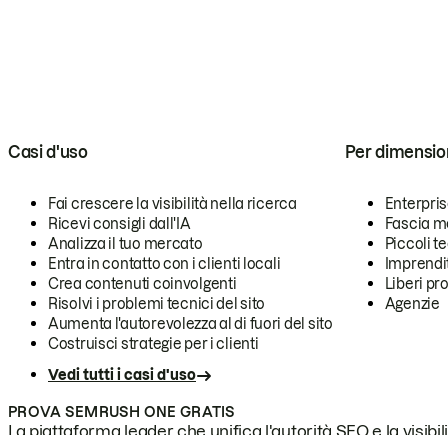
Casi d'uso
Per dimensio
Fai crescere la visibilità nella ricerca
Enterpri
Ricevi consigli dall'IA
Fascia m
Analizza il tuo mercato
Piccoli 
Entra in contatto con i clienti locali
Imprendi
Crea contenuti coinvolgenti
Liberi pr
Risolvi i problemi tecnici del sito
Agenzie
Aumenta l'autorevolezza al di fuori del sito
Costruisci strategie per i clienti
Vedi tutti i casi d'uso
PROVA SEMRUSH ONE GRATIS
La piattaforma leader che unifica l'autorità SEO e la visibili