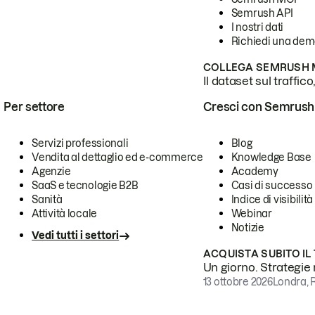
Semrush API
I nostri dati
Richiedi una de
COLLEGA SEMRUSH M
Il dataset sul traffic
Per settore
Cresci con Semrush
Servizi professionali
Blog
Vendita al dettaglio ed e-commerce
Knowledge Base
Agenzie
Academy
SaaS e tecnologie B2B
Casi di successo
Sanità
Indice di visibilità
Attività locale
Webinar
Notizie
Vedi tutti i settori
ACQUISTA SUBITO IL
Un giorno. Strategie r
13 ottobre 2026
Londra, 