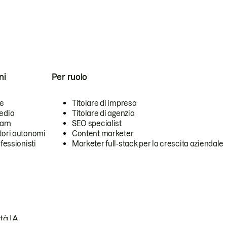
ni
Per ruolo
se
Titolare di impresa
edia
Titolare di agenzia
team
SEO specialist
tori autonomi
Content marketer
ofessionisti
Marketer full-stack per la crescita aziendale
tà IA.