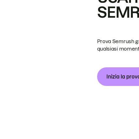
SEM
Prova Semrush grat
qualsiasi moment
Inizia la prov