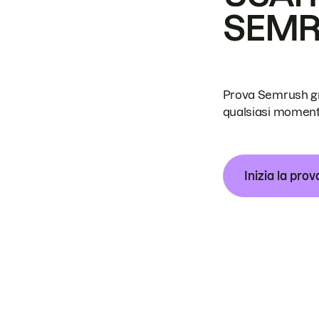
SEM
Prova Semrush grat
qualsiasi moment
Inizia la prov