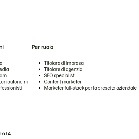
ni
Per ruolo
se
Titolare di impresa
edia
Titolare di agenzia
team
SEO specialist
tori autonomi
Content marketer
ofessionisti
Marketer full-stack per la crescita aziendale
tà IA.