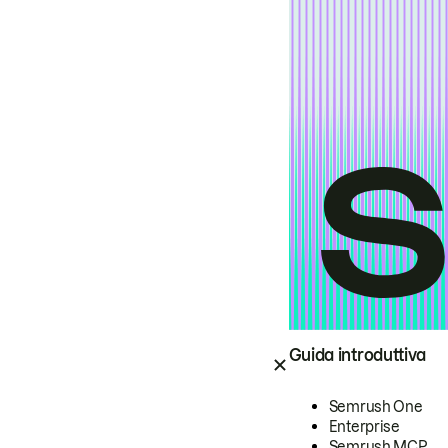
Guida introduttiva
Semrush One
Enterprise
Semrush MCP