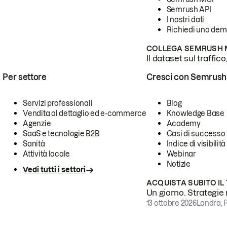
Semrush API
I nostri dati
Richiedi una de
COLLEGA SEMRUSH M
Il dataset sul traffic
Per settore
Cresci con Semrush
Servizi professionali
Blog
Vendita al dettaglio ed e-commerce
Knowledge Base
Agenzie
Academy
SaaS e tecnologie B2B
Casi di successo
Sanità
Indice di visibilità
Attività locale
Webinar
Notizie
Vedi tutti i settori
ACQUISTA SUBITO IL
Un giorno. Strategie r
13 ottobre 2026
Londra, 