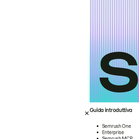
Guida introduttiva
Semrush One
Enterprise
Semrush MCP