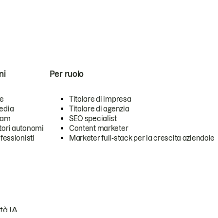
ni
Per ruolo
se
Titolare di impresa
edia
Titolare di agenzia
team
SEO specialist
tori autonomi
Content marketer
ofessionisti
Marketer full-stack per la crescita aziendale
tà IA.