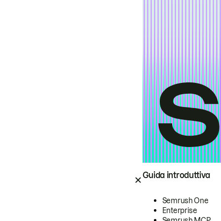
Guida introduttiva
Semrush One
Enterprise
Semrush MCP