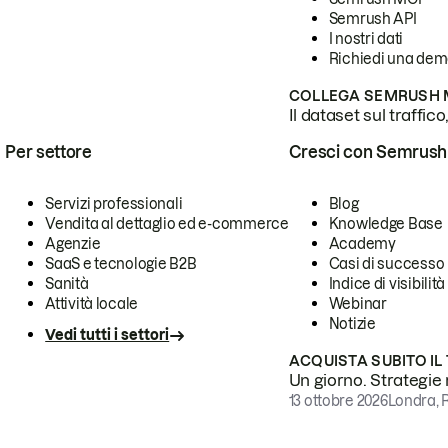
Semrush API
I nostri dati
Richiedi una de
COLLEGA SEMRUSH M
Il dataset sul traffic
Per settore
Cresci con Semrush
Servizi professionali
Blog
Vendita al dettaglio ed e-commerce
Knowledge Base
Agenzie
Academy
SaaS e tecnologie B2B
Casi di successo
Sanità
Indice di visibilità
Attività locale
Webinar
Notizie
Vedi tutti i settori
ACQUISTA SUBITO IL
Un giorno. Strategie r
13 ottobre 2026
Londra, 