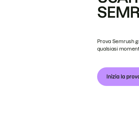
SEM
Prova Semrush grat
qualsiasi moment
Inizia la prov