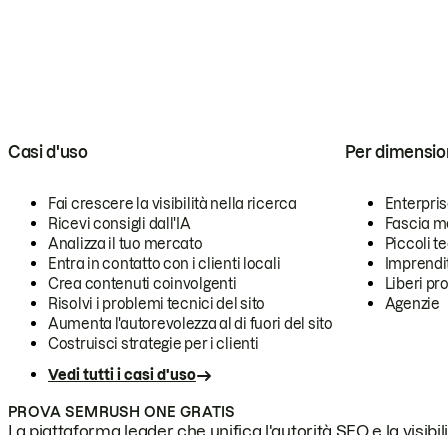
Casi d'uso
Per dimensio
Fai crescere la visibilità nella ricerca
Enterpri
Ricevi consigli dall'IA
Fascia m
Analizza il tuo mercato
Piccoli 
Entra in contatto con i clienti locali
Imprendi
Crea contenuti coinvolgenti
Liberi pr
Risolvi i problemi tecnici del sito
Agenzie
Aumenta l'autorevolezza al di fuori del sito
Costruisci strategie per i clienti
Vedi tutti i casi d'uso
PROVA SEMRUSH ONE GRATIS
La piattaforma leader che unifica l'autorità SEO e la visibili