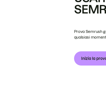
SEM
Prova Semrush grat
qualsiasi moment
Inizia la prov