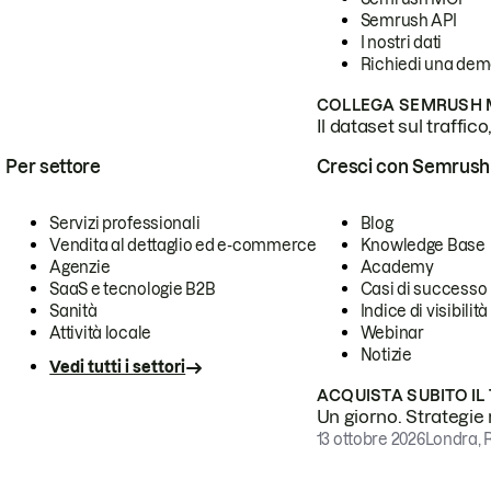
Semrush API
I nostri dati
Richiedi una de
COLLEGA SEMRUSH M
Il dataset sul traffic
Per settore
Cresci con Semrush
Servizi professionali
Blog
Vendita al dettaglio ed e-commerce
Knowledge Base
Agenzie
Academy
SaaS e tecnologie B2B
Casi di successo
Sanità
Indice di visibilità
Attività locale
Webinar
Notizie
Vedi tutti i settori
ACQUISTA SUBITO IL
Un giorno. Strategie r
13 ottobre 2026
Londra, 