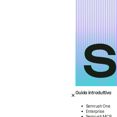
Guida introduttiva
Semrush One
Enterprise
Semrush MCP