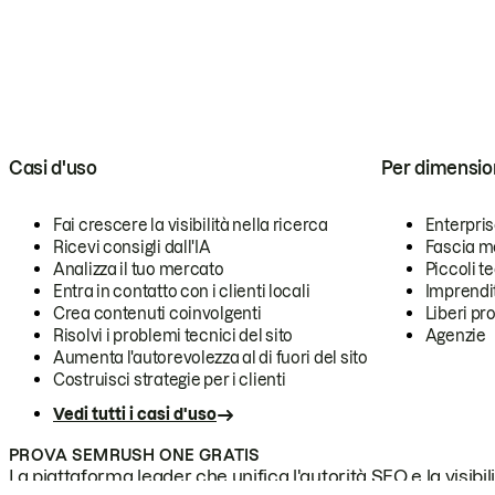
Casi d'uso
Per dimensio
Fai crescere la visibilità nella ricerca
Enterpri
Ricevi consigli dall'IA
Fascia m
Analizza il tuo mercato
Piccoli 
Entra in contatto con i clienti locali
Imprendi
Crea contenuti coinvolgenti
Liberi pr
Risolvi i problemi tecnici del sito
Agenzie
Aumenta l'autorevolezza al di fuori del sito
Costruisci strategie per i clienti
Vedi tutti i casi d'uso
PROVA SEMRUSH ONE GRATIS
La piattaforma leader che unifica l'autorità SEO e la visibili