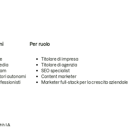
ni
Per ruolo
se
Titolare di impresa
edia
Titolare di agenzia
team
SEO specialist
tori autonomi
Content marketer
ofessionisti
Marketer full-stack per la crescita aziendale
tà IA.