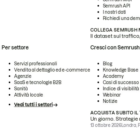
Semrush API
I nostri dati
Richiedi una de
COLLEGA SEMRUSH M
Il dataset sul traffic
Per settore
Cresci con Semrush
Servizi professionali
Blog
Vendita al dettaglio ed e-commerce
Knowledge Base
Agenzie
Academy
SaaS e tecnologie B2B
Casi di successo
Sanità
Indice di visibilità
Attività locale
Webinar
Notizie
Vedi tutti i settori
ACQUISTA SUBITO IL
Un giorno. Strategie r
13 ottobre 2026
Londra, 