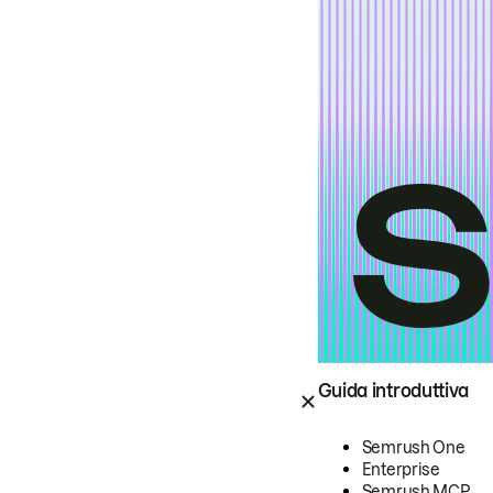
Guida introduttiva
Semrush One
Enterprise
Semrush MCP