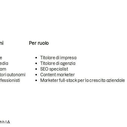
ni
Per ruolo
se
Titolare di impresa
edia
Titolare di agenzia
team
SEO specialist
tori autonomi
Content marketer
ofessionisti
Marketer full-stack per la crescita aziendale
tà IA.