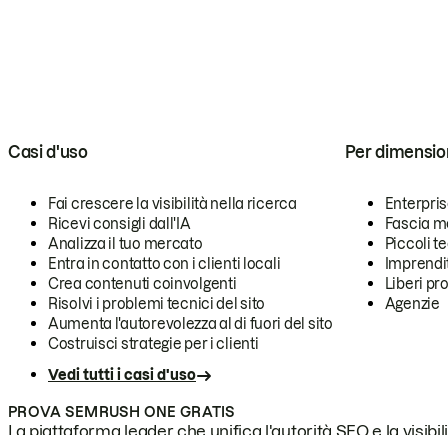
Casi d'uso
Per dimensio
Fai crescere la visibilità nella ricerca
Enterpri
Ricevi consigli dall'IA
Fascia m
Analizza il tuo mercato
Piccoli 
Entra in contatto con i clienti locali
Imprendi
Crea contenuti coinvolgenti
Liberi pr
Risolvi i problemi tecnici del sito
Agenzie
Aumenta l'autorevolezza al di fuori del sito
Costruisci strategie per i clienti
Vedi tutti i casi d'uso
PROVA SEMRUSH ONE GRATIS
La piattaforma leader che unifica l'autorità SEO e la visibili