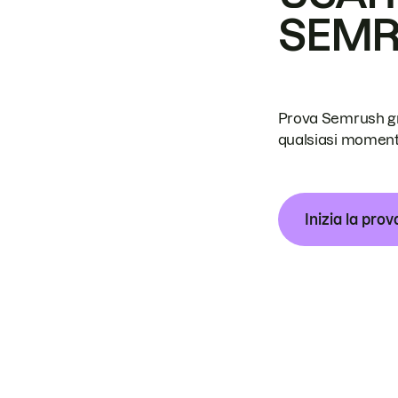
SEM
Prova Semrush grat
qualsiasi moment
Inizia la prov