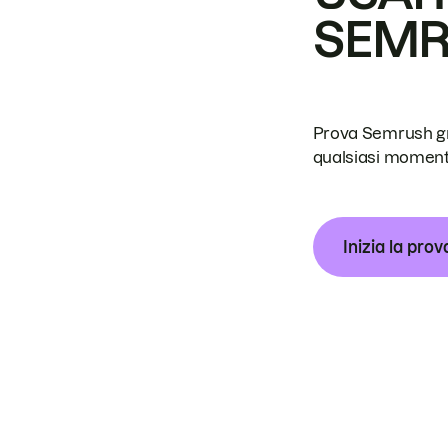
SEM
Prova Semrush grat
qualsiasi moment
Inizia la prov