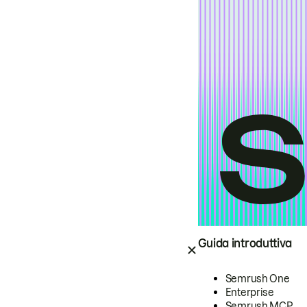
Guida introduttiva
Semrush One
Enterprise
Semrush MCP