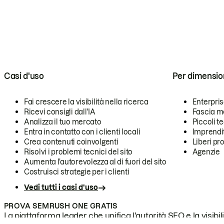
Casi d'uso
Per dimensio
Fai crescere la visibilità nella ricerca
Enterpri
Ricevi consigli dall'IA
Fascia m
Analizza il tuo mercato
Piccoli 
Entra in contatto con i clienti locali
Imprendi
Crea contenuti coinvolgenti
Liberi pr
Risolvi i problemi tecnici del sito
Agenzie
Aumenta l'autorevolezza al di fuori del sito
Costruisci strategie per i clienti
Vedi tutti i casi d'uso
PROVA SEMRUSH ONE GRATIS
La piattaforma leader che unifica l'autorità SEO e la visibili