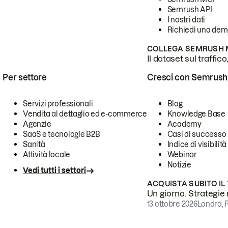
Semrush API
I nostri dati
Richiedi una de
COLLEGA SEMRUSH M
Il dataset sul traffic
Per settore
Cresci con Semrush
Servizi professionali
Blog
Vendita al dettaglio ed e-commerce
Knowledge Base
Agenzie
Academy
SaaS e tecnologie B2B
Casi di successo
Sanità
Indice di visibilità
Attività locale
Webinar
Notizie
Vedi tutti i settori
ACQUISTA SUBITO IL
Un giorno. Strategie r
13 ottobre 2026
Londra, 