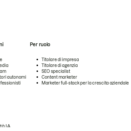
ni
Per ruolo
se
Titolare di impresa
edia
Titolare di agenzia
team
SEO specialist
tori autonomi
Content marketer
ofessionisti
Marketer full-stack per la crescita aziendale
tà IA.