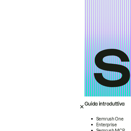
Guida introduttiva
Semrush One
Enterprise
Semrush MCP