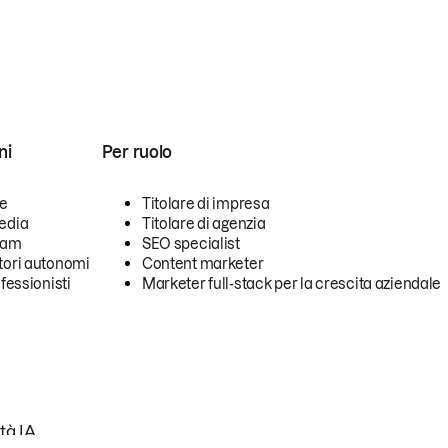
ni
Per ruolo
se
Titolare di impresa
edia
Titolare di agenzia
team
SEO specialist
tori autonomi
Content marketer
ofessionisti
Marketer full-stack per la crescita aziendale
tà IA.