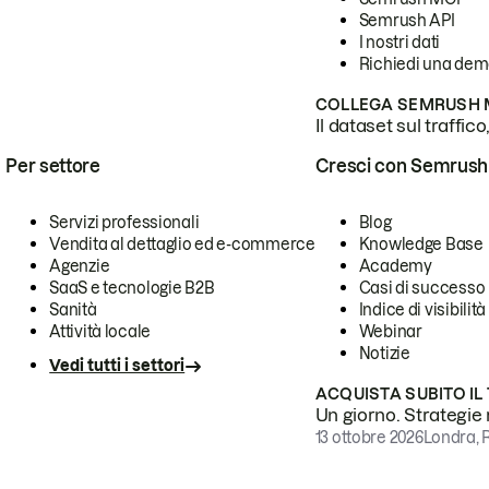
Semrush API
I nostri dati
Richiedi una de
COLLEGA SEMRUSH M
Il dataset sul traffic
Per settore
Cresci con Semrush
Servizi professionali
Blog
Vendita al dettaglio ed e-commerce
Knowledge Base
Agenzie
Academy
SaaS e tecnologie B2B
Casi di successo
Sanità
Indice di visibilità
Attività locale
Webinar
Notizie
Vedi tutti i settori
ACQUISTA SUBITO IL
Un giorno. Strategie r
13 ottobre 2026
Londra, 