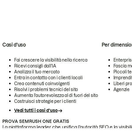
Casi d'uso
Per dimensio
Fai crescere la visibilità nella ricerca
Enterpri
Ricevi consigli dall'IA
Fascia m
Analizza il tuo mercato
Piccoli 
Entra in contatto con i clienti locali
Imprendi
Crea contenuti coinvolgenti
Liberi pr
Risolvi i problemi tecnici del sito
Agenzie
Aumenta l'autorevolezza al di fuori del sito
Costruisci strategie per i clienti
Vedi tutti i casi d'uso
PROVA SEMRUSH ONE GRATIS
La piattaforma leader che unifica l'autorità SEO e la visibili