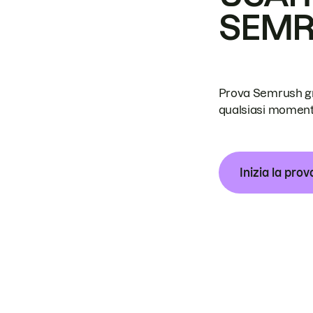
SEM
Prova Semrush grat
qualsiasi moment
Inizia la prov