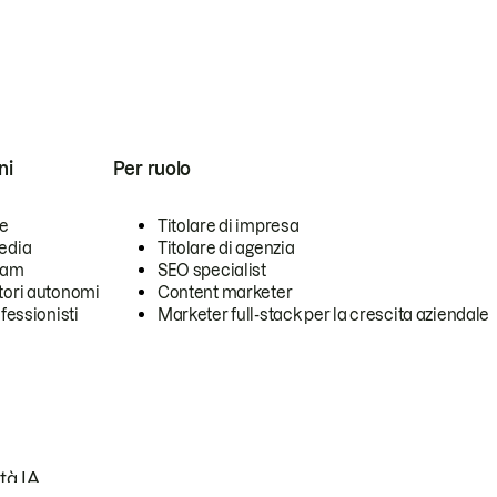
ni
Per ruolo
se
Titolare di impresa
edia
Titolare di agenzia
team
SEO specialist
tori autonomi
Content marketer
ofessionisti
Marketer full-stack per la crescita aziendale
tà IA.