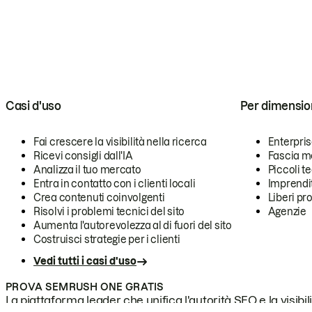
Casi d'uso
Per dimensio
Fai crescere la visibilità nella ricerca
Enterpri
Ricevi consigli dall'IA
Fascia m
Analizza il tuo mercato
Piccoli 
Entra in contatto con i clienti locali
Imprendi
Crea contenuti coinvolgenti
Liberi pr
Risolvi i problemi tecnici del sito
Agenzie
Aumenta l'autorevolezza al di fuori del sito
Costruisci strategie per i clienti
Vedi tutti i casi d'uso
PROVA SEMRUSH ONE GRATIS
La piattaforma leader che unifica l'autorità SEO e la visibili