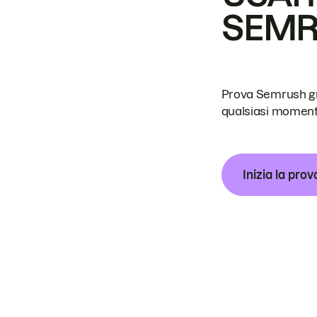
SEM
Prova Semrush grat
qualsiasi moment
Inizia la prov