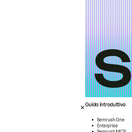
Guida introduttiva
Semrush One
Enterprise
Semrush MCP