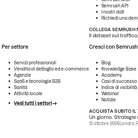
Semrush API
I nostri dati
Richiedi una de
COLLEGA SEMRUSH M
Il dataset sul traffic
Per settore
Cresci con Semrush
Servizi professionali
Blog
Vendita al dettaglio ed e-commerce
Knowledge Base
Agenzie
Academy
SaaS e tecnologie B2B
Casi di successo
Sanità
Indice di visibilità
Attività locale
Webinar
Notizie
Vedi tutti i settori
ACQUISTA SUBITO IL
Un giorno. Strategie r
13 ottobre 2026
Londra, 