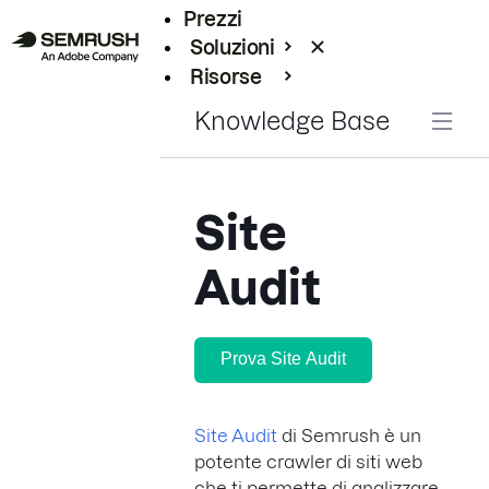
Prezzi
Soluzioni
Risorse
Enterprise
Knowledge Base
Site
Audit
Prova Site Audit
Site Audit
di Semrush è un
potente crawler di siti web
che ti permette di analizzare