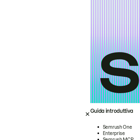
Guida introduttiva
Semrush One
Enterprise
Semrush MCP