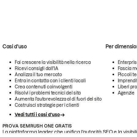
Casi d'uso
Per dimensio
Fai crescere la visibilità nella ricerca
Enterpri
Ricevi consigli dall'IA
Fascia m
Analizza il tuo mercato
Piccoli 
Entra in contatto con i clienti locali
Imprendi
Crea contenuti coinvolgenti
Liberi pr
Risolvi i problemi tecnici del sito
Agenzie
Aumenta l'autorevolezza al di fuori del sito
Costruisci strategie per i clienti
Vedi tutti i casi d'uso
PROVA SEMRUSH ONE GRATIS
La piattaforma leader che unifica l'autorità SEO e la visibili