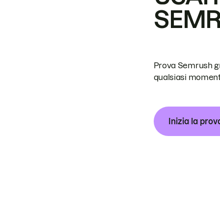
SEM
Prova Semrush grat
qualsiasi moment
Inizia la prov