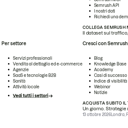
Semrush API
I nostri dati
Richiedi una de
COLLEGA SEMRUSH M
Il dataset sul traffic
Per settore
Cresci con Semrush
Servizi professionali
Blog
Vendita al dettaglio ed e-commerce
Knowledge Base
Agenzie
Academy
SaaS e tecnologie B2B
Casi di successo
Sanità
Indice di visibilità
Attività locale
Webinar
Notizie
Vedi tutti i settori
ACQUISTA SUBITO IL
Un giorno. Strategie r
13 ottobre 2026
Londra, 