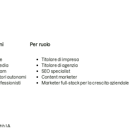
ni
Per ruolo
se
Titolare di impresa
edia
Titolare di agenzia
team
SEO specialist
tori autonomi
Content marketer
ofessionisti
Marketer full-stack per la crescita aziendale
tà IA.