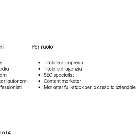
ni
Per ruolo
se
Titolare di impresa
edia
Titolare di agenzia
team
SEO specialist
tori autonomi
Content marketer
ofessionisti
Marketer full-stack per la crescita aziendale
tà IA.