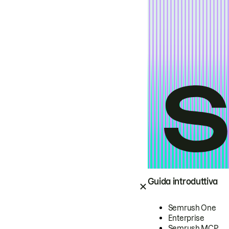
Guida introduttiva
Semrush One
Enterprise
Semrush MCP