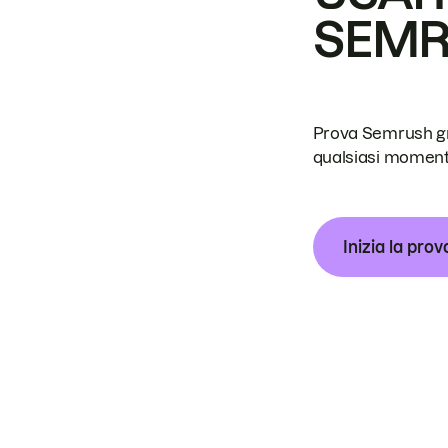
SEM
Prova Semrush grat
qualsiasi moment
Inizia la prov