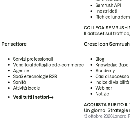
Semrush API
I nostri dati
Richiedi una de
COLLEGA SEMRUSH M
Il dataset sul traffic
Per settore
Cresci con Semrush
Servizi professionali
Blog
Vendita al dettaglio ed e-commerce
Knowledge Base
Agenzie
Academy
SaaS e tecnologie B2B
Casi di successo
Sanità
Indice di visibilità
Attività locale
Webinar
Notizie
Vedi tutti i settori
ACQUISTA SUBITO IL
Un giorno. Strategie r
13 ottobre 2026
Londra, 