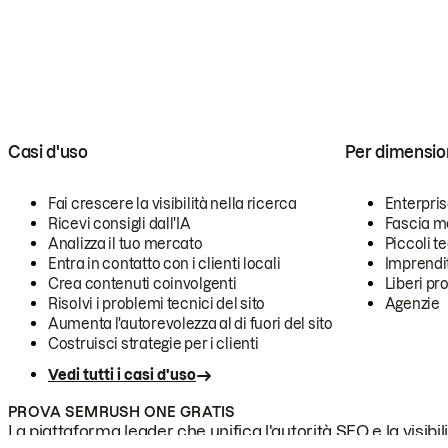
Casi d'uso
Per dimensio
Fai crescere la visibilità nella ricerca
Enterpri
Ricevi consigli dall'IA
Fascia m
Analizza il tuo mercato
Piccoli 
Entra in contatto con i clienti locali
Imprendi
Crea contenuti coinvolgenti
Liberi pr
Risolvi i problemi tecnici del sito
Agenzie
Aumenta l'autorevolezza al di fuori del sito
Costruisci strategie per i clienti
Vedi tutti i casi d'uso
PROVA SEMRUSH ONE GRATIS
La piattaforma leader che unifica l'autorità SEO e la visibili