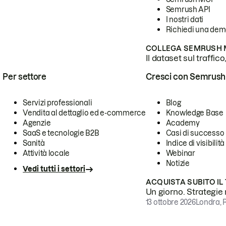
Semrush API
I nostri dati
Richiedi una de
COLLEGA SEMRUSH M
Il dataset sul traffic
Per settore
Cresci con Semrush
Servizi professionali
Blog
Vendita al dettaglio ed e-commerce
Knowledge Base
Agenzie
Academy
SaaS e tecnologie B2B
Casi di successo
Sanità
Indice di visibilità
Attività locale
Webinar
Notizie
Vedi tutti i settori
ACQUISTA SUBITO IL
Un giorno. Strategie r
13 ottobre 2026
Londra, 