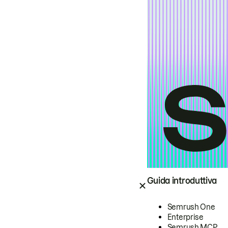
Guida introduttiva
Semrush One
Enterprise
Semrush MCP