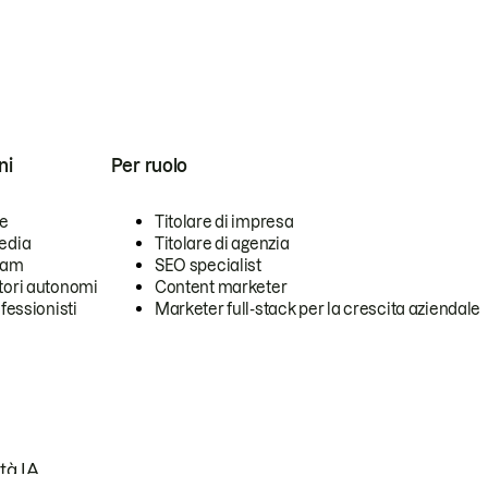
ni
Per ruolo
se
Titolare di impresa
edia
Titolare di agenzia
team
SEO specialist
tori autonomi
Content marketer
ofessionisti
Marketer full-stack per la crescita aziendale
tà IA.