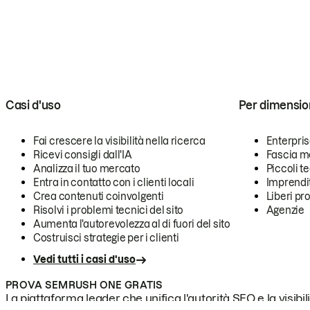
Casi d'uso
Per dimensio
Fai crescere la visibilità nella ricerca
Enterpri
Ricevi consigli dall'IA
Fascia m
Analizza il tuo mercato
Piccoli 
Entra in contatto con i clienti locali
Imprendi
Crea contenuti coinvolgenti
Liberi pr
Risolvi i problemi tecnici del sito
Agenzie
Aumenta l'autorevolezza al di fuori del sito
Costruisci strategie per i clienti
Vedi tutti i casi d'uso
PROVA SEMRUSH ONE GRATIS
La piattaforma leader che unifica l'autorità SEO e la visibili