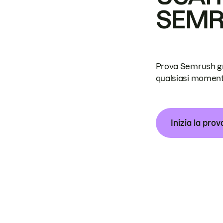
SEM
Prova Semrush grat
qualsiasi moment
Inizia la prov