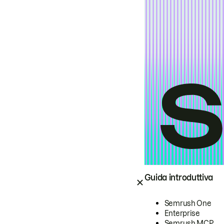
Guida introduttiva
Semrush One
Enterprise
Semrush MCP