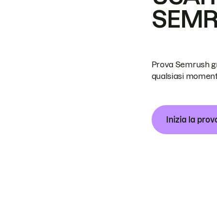
SEM
Prova Semrush grat
qualsiasi moment
Inizia la prov