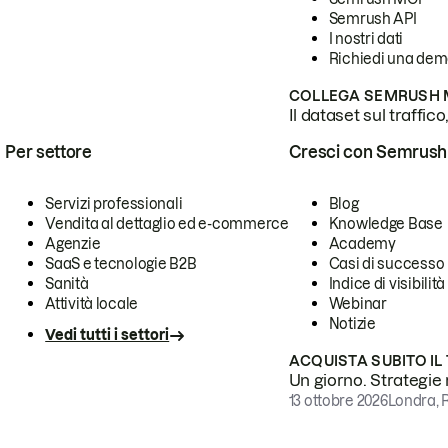
Semrush API
I nostri dati
Richiedi una de
COLLEGA SEMRUSH M
Il dataset sul traffic
Per settore
Cresci con Semrush
Servizi professionali
Blog
Vendita al dettaglio ed e-commerce
Knowledge Base
Agenzie
Academy
SaaS e tecnologie B2B
Casi di successo
Sanità
Indice di visibilità
Attività locale
Webinar
Notizie
Vedi tutti i settori
ACQUISTA SUBITO IL
Un giorno. Strategie r
13 ottobre 2026
Londra, 