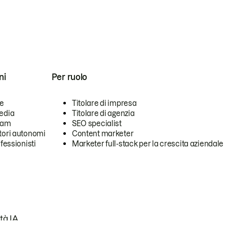
ni
Per ruolo
se
Titolare di impresa
edia
Titolare di agenzia
team
SEO specialist
tori autonomi
Content marketer
ofessionisti
Marketer full-stack per la crescita aziendale
tà IA.