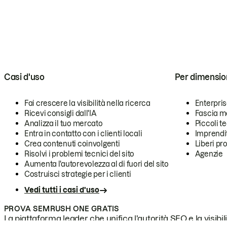
Casi d'uso
Per dimensio
Fai crescere la visibilità nella ricerca
Enterpri
Ricevi consigli dall'IA
Fascia m
Analizza il tuo mercato
Piccoli 
Entra in contatto con i clienti locali
Imprendi
Crea contenuti coinvolgenti
Liberi pr
Risolvi i problemi tecnici del sito
Agenzie
Aumenta l'autorevolezza al di fuori del sito
Costruisci strategie per i clienti
Vedi tutti i casi d'uso
PROVA SEMRUSH ONE GRATIS
La piattaforma leader che unifica l'autorità SEO e la visibili