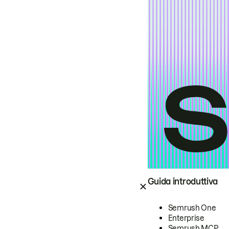
Guida introduttiva
Semrush One
Enterprise
Semrush MCP