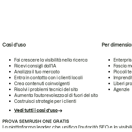
Casi d'uso
Per dimensio
Fai crescere la visibilità nella ricerca
Enterpri
Ricevi consigli dall'IA
Fascia m
Analizza il tuo mercato
Piccoli 
Entra in contatto con i clienti locali
Imprendi
Crea contenuti coinvolgenti
Liberi pr
Risolvi i problemi tecnici del sito
Agenzie
Aumenta l'autorevolezza al di fuori del sito
Costruisci strategie per i clienti
Vedi tutti i casi d'uso
PROVA SEMRUSH ONE GRATIS
La piattaforma leader che unifica l'autorità SEO e la visibili