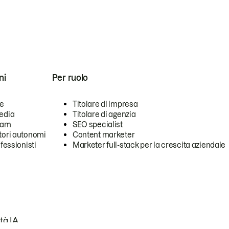
ni
Per ruolo
se
Titolare di impresa
edia
Titolare di agenzia
team
SEO specialist
tori autonomi
Content marketer
ofessionisti
Marketer full-stack per la crescita aziendale
tà IA.