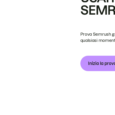
SEM
Prova Semrush grat
qualsiasi moment
Inizia la prov