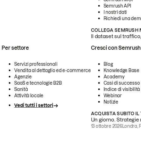
Semrush API
I nostri dati
Richiedi una de
COLLEGA SEMRUSH M
Il dataset sul traffic
Per settore
Cresci con Semrush
Servizi professionali
Blog
Vendita al dettaglio ed e-commerce
Knowledge Base
Agenzie
Academy
SaaS e tecnologie B2B
Casi di successo
Sanità
Indice di visibilità
Attività locale
Webinar
Notizie
Vedi tutti i settori
ACQUISTA SUBITO IL
Un giorno. Strategie r
13 ottobre 2026
Londra, 