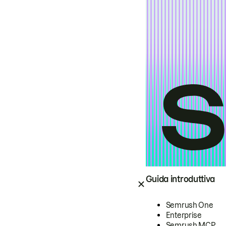
Guida introduttiva
Semrush One
Enterprise
Semrush MCP