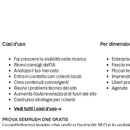
Casi d'uso
Per dimensio
Fai crescere la visibilità nella ricerca
Enterpri
Ricevi consigli dall'IA
Fascia m
Analizza il tuo mercato
Piccoli 
Entra in contatto con i clienti locali
Imprendi
Crea contenuti coinvolgenti
Liberi pr
Risolvi i problemi tecnici del sito
Agenzie
Aumenta l'autorevolezza al di fuori del sito
Costruisci strategie per i clienti
Vedi tutti i casi d'uso
PROVA SEMRUSH ONE GRATIS
La piattaforma leader che unifica l'autorità SEO e la visibili