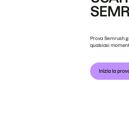
SEM
Prova Semrush grat
qualsiasi moment
Inizia la prov