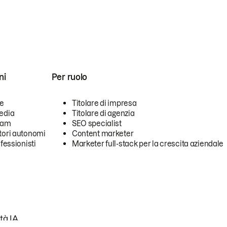
ni
Per ruolo
se
Titolare di impresa
edia
Titolare di agenzia
team
SEO specialist
tori autonomi
Content marketer
ofessionisti
Marketer full-stack per la crescita aziendale
tà IA.