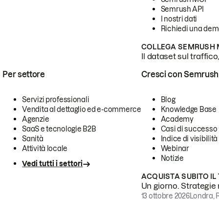
Semrush API
I nostri dati
Richiedi una de
COLLEGA SEMRUSH M
Il dataset sul traffic
Per settore
Cresci con Semrush
Servizi professionali
Blog
Vendita al dettaglio ed e-commerce
Knowledge Base
Agenzie
Academy
SaaS e tecnologie B2B
Casi di successo
Sanità
Indice di visibilità
Attività locale
Webinar
Notizie
Vedi tutti i settori
ACQUISTA SUBITO IL
Un giorno. Strategie r
13 ottobre 2026
Londra, 