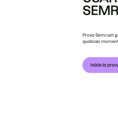
SEM
Prova Semrush grat
qualsiasi moment
Inizia la prov