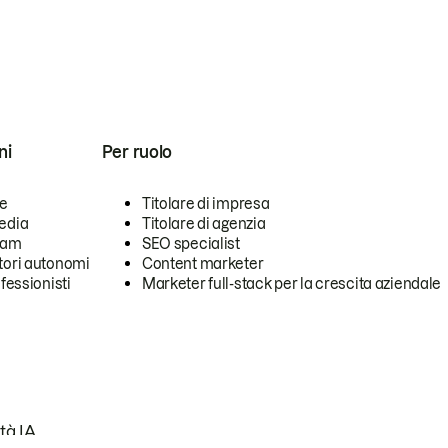
ni
Per ruolo
se
Titolare di impresa
edia
Titolare di agenzia
team
SEO specialist
tori autonomi
Content marketer
ofessionisti
Marketer full-stack per la crescita aziendale
tà IA.