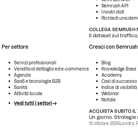
Semrush API
I nostri dati
Richiedi una de
COLLEGA SEMRUSH M
Il dataset sul traffic
Per settore
Cresci con Semrush
Servizi professionali
Blog
Vendita al dettaglio ed e-commerce
Knowledge Base
Agenzie
Academy
SaaS e tecnologie B2B
Casi di successo
Sanità
Indice di visibilità
Attività locale
Webinar
Notizie
Vedi tutti i settori
ACQUISTA SUBITO IL
Un giorno. Strategie r
13 ottobre 2026
Londra, 