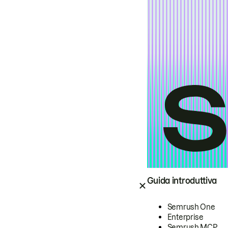
Guida introduttiva
Semrush One
Enterprise
Semrush MCP