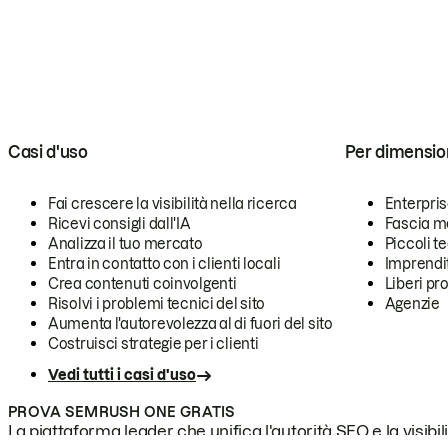
Casi d'uso
Per dimensio
Fai crescere la visibilità nella ricerca
Enterpri
Ricevi consigli dall'IA
Fascia m
Analizza il tuo mercato
Piccoli 
Entra in contatto con i clienti locali
Imprendi
Crea contenuti coinvolgenti
Liberi pr
Risolvi i problemi tecnici del sito
Agenzie
Aumenta l'autorevolezza al di fuori del sito
Costruisci strategie per i clienti
Vedi tutti i casi d'uso
PROVA SEMRUSH ONE GRATIS
La piattaforma leader che unifica l'autorità SEO e la visibili