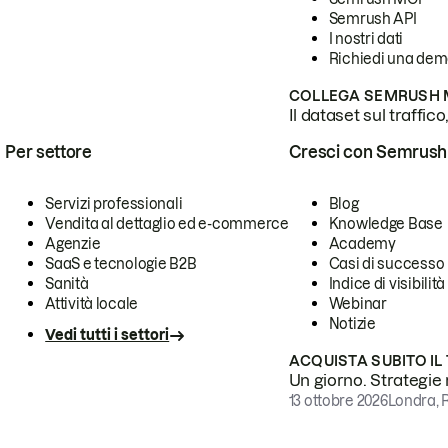
Semrush API
I nostri dati
Richiedi una de
COLLEGA SEMRUSH M
Il dataset sul traffic
Per settore
Cresci con Semrush
Servizi professionali
Blog
Vendita al dettaglio ed e-commerce
Knowledge Base
Agenzie
Academy
SaaS e tecnologie B2B
Casi di successo
Sanità
Indice di visibilità
Attività locale
Webinar
Notizie
Vedi tutti i settori
ACQUISTA SUBITO IL
Un giorno. Strategie r
13 ottobre 2026
Londra, 