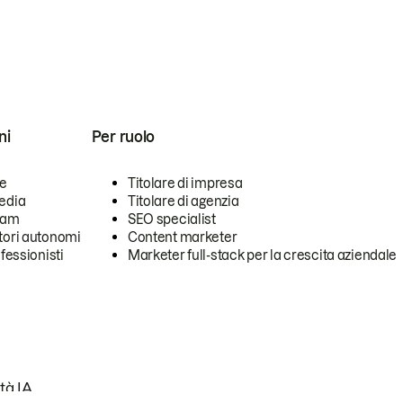
ni
Per ruolo
se
Titolare di impresa
edia
Titolare di agenzia
team
SEO specialist
tori autonomi
Content marketer
ofessionisti
Marketer full-stack per la crescita aziendale
tà IA.