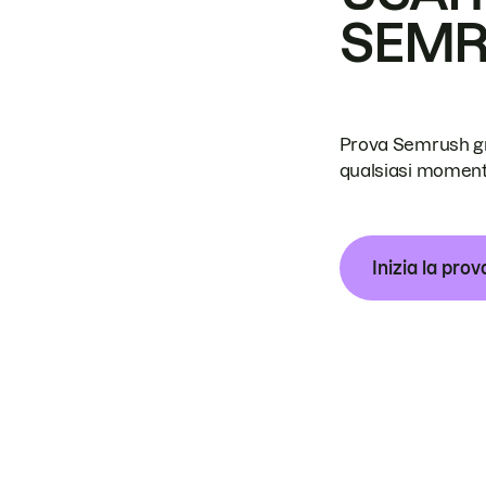
SEM
Prova Semrush grat
qualsiasi moment
Inizia la prov