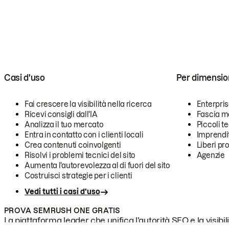
Casi d'uso
Per dimensio
Fai crescere la visibilità nella ricerca
Enterpri
Ricevi consigli dall'IA
Fascia m
Analizza il tuo mercato
Piccoli 
Entra in contatto con i clienti locali
Imprendi
Crea contenuti coinvolgenti
Liberi pr
Risolvi i problemi tecnici del sito
Agenzie
Aumenta l'autorevolezza al di fuori del sito
Costruisci strategie per i clienti
Vedi tutti i casi d'uso
PROVA SEMRUSH ONE GRATIS
La piattaforma leader che unifica l'autorità SEO e la visibili