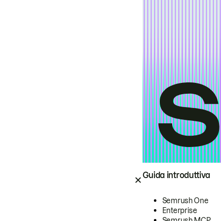
Guida introduttiva
Semrush One
Enterprise
Semrush MCP