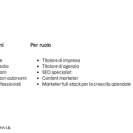
ni
Per ruolo
se
Titolare di impresa
edia
Titolare di agenzia
team
SEO specialist
tori autonomi
Content marketer
ofessionisti
Marketer full-stack per la crescita aziendale
tà IA.