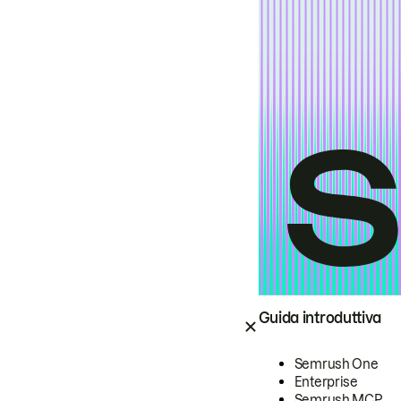
Guida introduttiva
Semrush One
Enterprise
Semrush MCP