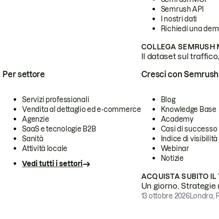
Semrush API
I nostri dati
Richiedi una de
COLLEGA SEMRUSH M
Il dataset sul traffic
Per settore
Cresci con Semrush
Servizi professionali
Blog
Vendita al dettaglio ed e-commerce
Knowledge Base
Agenzie
Academy
SaaS e tecnologie B2B
Casi di successo
Sanità
Indice di visibilità
Attività locale
Webinar
Notizie
Vedi tutti i settori
ACQUISTA SUBITO IL
Un giorno. Strategie r
13 ottobre 2026
Londra, 