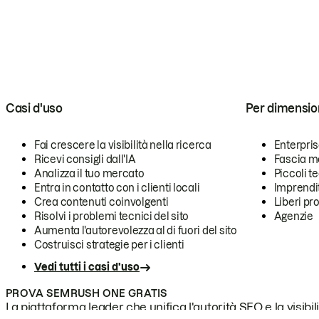
Casi d'uso
Per dimensio
Fai crescere la visibilità nella ricerca
Enterpri
Ricevi consigli dall'IA
Fascia m
Analizza il tuo mercato
Piccoli 
Entra in contatto con i clienti locali
Imprendi
Crea contenuti coinvolgenti
Liberi pr
Risolvi i problemi tecnici del sito
Agenzie
Aumenta l'autorevolezza al di fuori del sito
Costruisci strategie per i clienti
Vedi tutti i casi d'uso
PROVA SEMRUSH ONE GRATIS
La piattaforma leader che unifica l'autorità SEO e la visibili