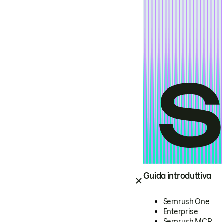
Guida introduttiva
Semrush One
Enterprise
Semrush MCP