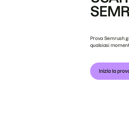
SEM
Prova Semrush grat
qualsiasi moment
Inizia la prov