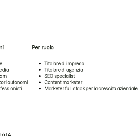
ni
Per ruolo
se
Titolare di impresa
edia
Titolare di agenzia
team
SEO specialist
tori autonomi
Content marketer
ofessionisti
Marketer full-stack per la crescita aziendale
tà IA.