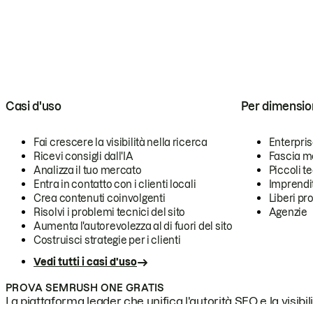
Casi d'uso
Per dimensio
Fai crescere la visibilità nella ricerca
Enterpri
Ricevi consigli dall'IA
Fascia m
Analizza il tuo mercato
Piccoli 
Entra in contatto con i clienti locali
Imprendi
Crea contenuti coinvolgenti
Liberi pr
Risolvi i problemi tecnici del sito
Agenzie
Aumenta l'autorevolezza al di fuori del sito
Costruisci strategie per i clienti
Vedi tutti i casi d'uso
PROVA SEMRUSH ONE GRATIS
La piattaforma leader che unifica l'autorità SEO e la visibili