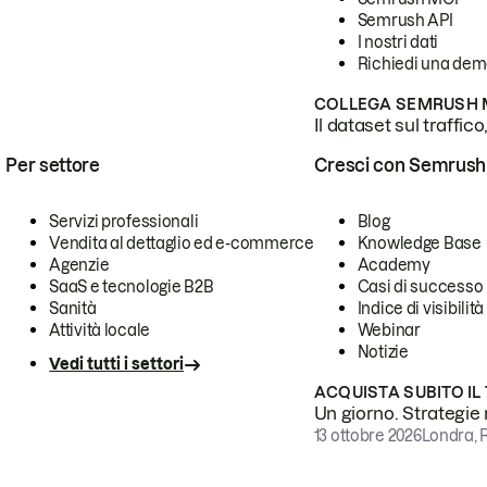
Semrush API
I nostri dati
Richiedi una de
COLLEGA SEMRUSH M
Il dataset sul traffic
Per settore
Cresci con Semrush
Servizi professionali
Blog
Vendita al dettaglio ed e-commerce
Knowledge Base
Agenzie
Academy
SaaS e tecnologie B2B
Casi di successo
Sanità
Indice di visibilità
Attività locale
Webinar
Notizie
Vedi tutti i settori
ACQUISTA SUBITO IL
Un giorno. Strategie r
13 ottobre 2026
Londra, 