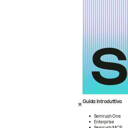
Guida introduttiva
Semrush One
Enterprise
Semrush MCP