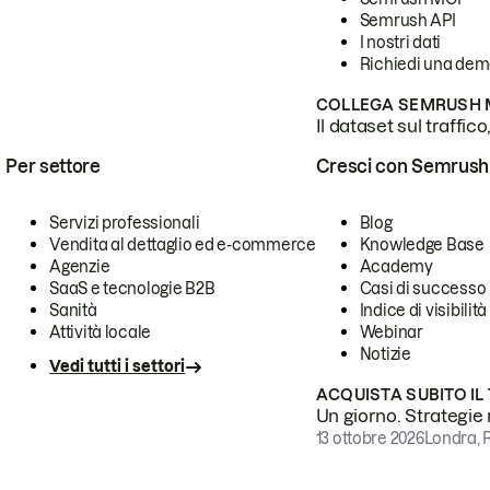
Semrush API
I nostri dati
Richiedi una de
COLLEGA SEMRUSH M
Il dataset sul traffic
Per settore
Cresci con Semrush
Servizi professionali
Blog
Vendita al dettaglio ed e-commerce
Knowledge Base
Agenzie
Academy
SaaS e tecnologie B2B
Casi di successo
Sanità
Indice di visibilità
Attività locale
Webinar
Notizie
Vedi tutti i settori
ACQUISTA SUBITO IL
Un giorno. Strategie r
13 ottobre 2026
Londra, 