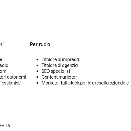
ni
Per ruolo
se
Titolare di impresa
edia
Titolare di agenzia
team
SEO specialist
tori autonomi
Content marketer
ofessionisti
Marketer full-stack per la crescita aziendale
tà IA.