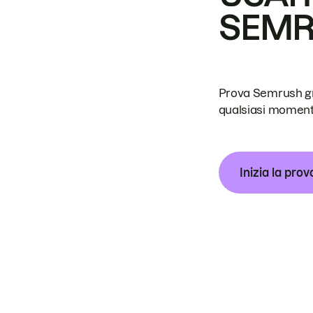
SEM
Prova Semrush grat
qualsiasi moment
Inizia la prov