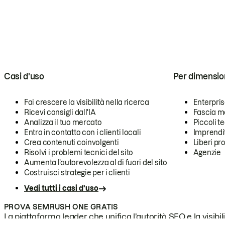
Casi d'uso
Per dimensio
Fai crescere la visibilità nella ricerca
Enterpri
Ricevi consigli dall'IA
Fascia m
Analizza il tuo mercato
Piccoli 
Entra in contatto con i clienti locali
Imprendi
Crea contenuti coinvolgenti
Liberi pr
Risolvi i problemi tecnici del sito
Agenzie
Aumenta l'autorevolezza al di fuori del sito
Costruisci strategie per i clienti
Vedi tutti i casi d'uso
PROVA SEMRUSH ONE GRATIS
La piattaforma leader che unifica l'autorità SEO e la visibili