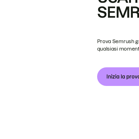
SEM
Prova Semrush grat
qualsiasi moment
Inizia la prov