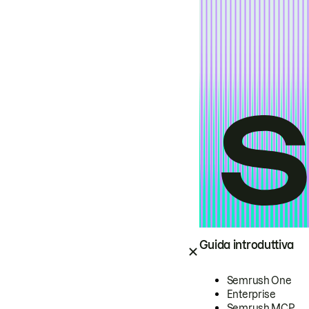
Guida introduttiva
Semrush One
Enterprise
Semrush MCP