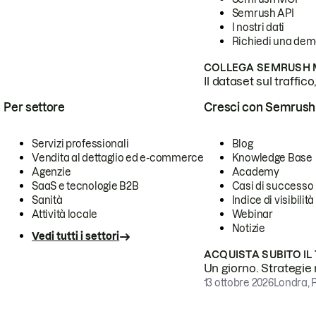
Semrush API
I nostri dati
Richiedi una de
COLLEGA SEMRUSH M
Il dataset sul traffic
Per settore
Cresci con Semrush
Servizi professionali
Blog
Vendita al dettaglio ed e-commerce
Knowledge Base
Agenzie
Academy
SaaS e tecnologie B2B
Casi di successo
Sanità
Indice di visibilità
Attività locale
Webinar
Notizie
Vedi tutti i settori
ACQUISTA SUBITO IL
Un giorno. Strategie r
13 ottobre 2026
Londra, 