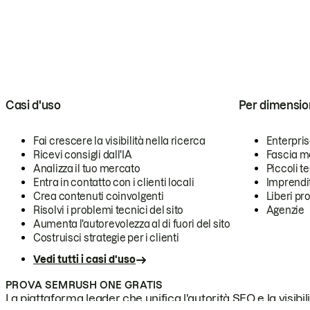
Casi d'uso
Per dimensio
Fai crescere la visibilità nella ricerca
Enterpri
Ricevi consigli dall'IA
Fascia m
Analizza il tuo mercato
Piccoli 
Entra in contatto con i clienti locali
Imprendi
Crea contenuti coinvolgenti
Liberi pr
Risolvi i problemi tecnici del sito
Agenzie
Aumenta l'autorevolezza al di fuori del sito
Costruisci strategie per i clienti
Vedi tutti i casi d'uso
PROVA SEMRUSH ONE GRATIS
La piattaforma leader che unifica l'autorità SEO e la visibili