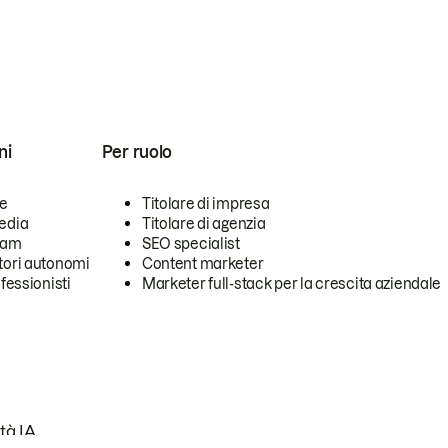
ni
Per ruolo
se
Titolare di impresa
edia
Titolare di agenzia
team
SEO specialist
tori autonomi
Content marketer
ofessionisti
Marketer full-stack per la crescita aziendale
tà IA.