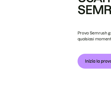
SEM
Prova Semrush grat
qualsiasi moment
Inizia la prov