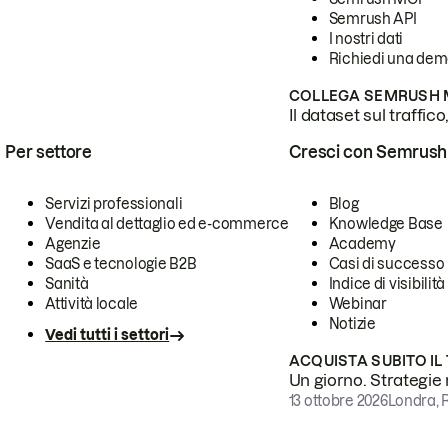
Semrush API
I nostri dati
Richiedi una de
COLLEGA SEMRUSH M
Il dataset sul traffic
Per settore
Cresci con Semrush
Servizi professionali
Blog
Vendita al dettaglio ed e-commerce
Knowledge Base
Agenzie
Academy
SaaS e tecnologie B2B
Casi di successo
Sanità
Indice di visibilità
Attività locale
Webinar
Notizie
Vedi tutti i settori
ACQUISTA SUBITO IL
Un giorno. Strategie r
13 ottobre 2026
Londra, 