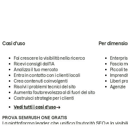
Casi d'uso
Per dimensio
Fai crescere la visibilità nella ricerca
Enterpri
Ricevi consigli dall'IA
Fascia m
Analizza il tuo mercato
Piccoli 
Entra in contatto con i clienti locali
Imprendi
Crea contenuti coinvolgenti
Liberi pr
Risolvi i problemi tecnici del sito
Agenzie
Aumenta l'autorevolezza al di fuori del sito
Costruisci strategie per i clienti
Vedi tutti i casi d'uso
PROVA SEMRUSH ONE GRATIS
La piattaforma leader che unifica l'autorità SEO e la visibili