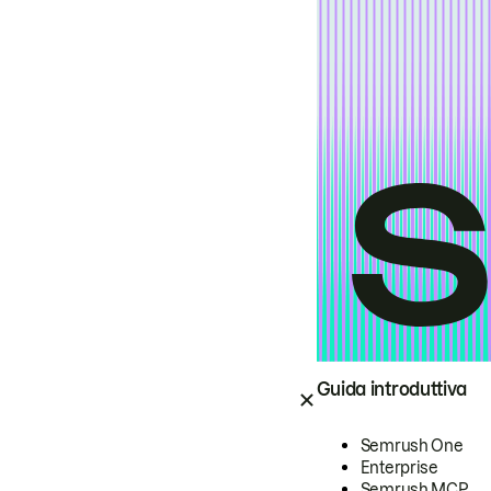
Guida introduttiva
Semrush One
Enterprise
Semrush MCP