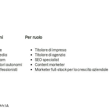
ni
Per ruolo
se
Titolare di impresa
edia
Titolare di agenzia
team
SEO specialist
tori autonomi
Content marketer
ofessionisti
Marketer full-stack per la crescita aziendale
tà IA.