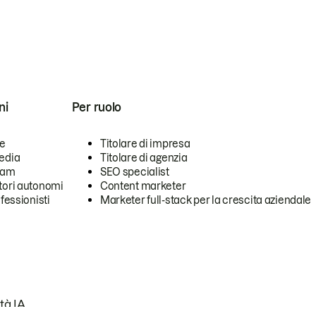
ni
Per ruolo
se
Titolare di impresa
edia
Titolare di agenzia
team
SEO specialist
tori autonomi
Content marketer
ofessionisti
Marketer full-stack per la crescita aziendale
tà IA.