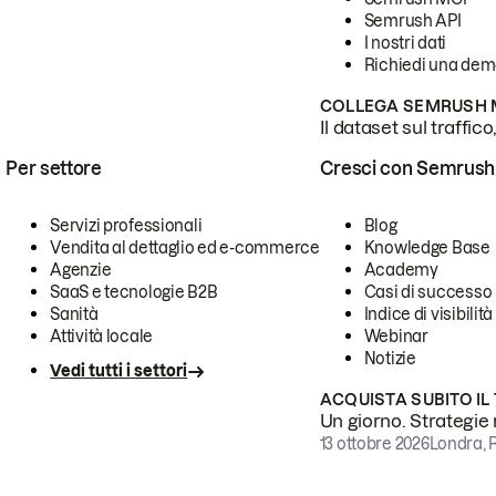
Semrush API
I nostri dati
Richiedi una de
COLLEGA SEMRUSH M
Il dataset sul traffic
Per settore
Cresci con Semrush
Servizi professionali
Blog
Vendita al dettaglio ed e-commerce
Knowledge Base
Agenzie
Academy
SaaS e tecnologie B2B
Casi di successo
Sanità
Indice di visibilità
Attività locale
Webinar
Notizie
Vedi tutti i settori
ACQUISTA SUBITO IL
Un giorno. Strategie r
13 ottobre 2026
Londra, 