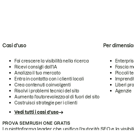
Casi d'uso
Per dimensio
Fai crescere la visibilità nella ricerca
Enterpri
Ricevi consigli dall'IA
Fascia m
Analizza il tuo mercato
Piccoli 
Entra in contatto con i clienti locali
Imprendi
Crea contenuti coinvolgenti
Liberi pr
Risolvi i problemi tecnici del sito
Agenzie
Aumenta l'autorevolezza al di fuori del sito
Costruisci strategie per i clienti
Vedi tutti i casi d'uso
PROVA SEMRUSH ONE GRATIS
La piattaforma leader che unifica l'autorità SEO e la visibili