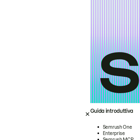
Guida introduttiva
Semrush One
Enterprise
Semrush MCP