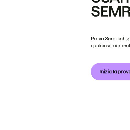
SEM
Prova Semrush grat
qualsiasi moment
Inizia la prov