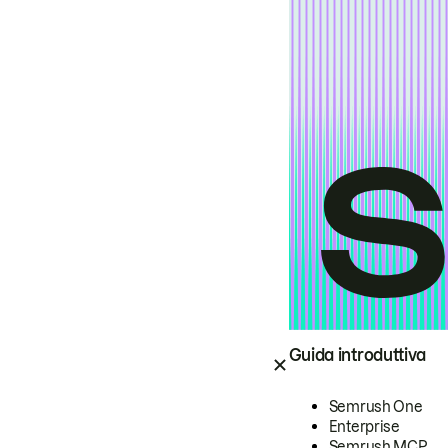
Guida introduttiva
Semrush One
Enterprise
Semrush MCP