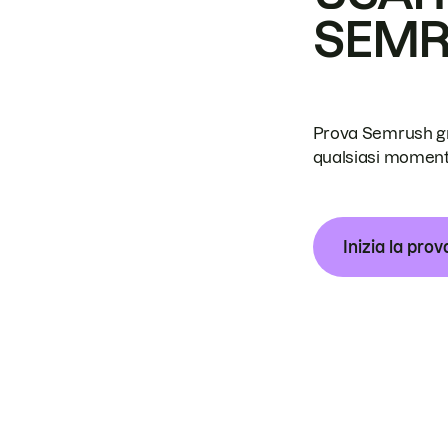
SEM
Prova Semrush grat
qualsiasi moment
Inizia la prov