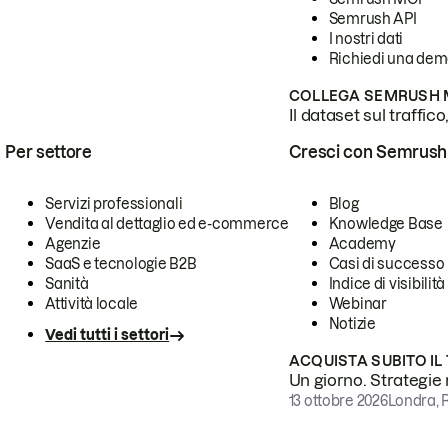
Semrush API
I nostri dati
Richiedi una de
COLLEGA SEMRUSH M
Il dataset sul traffic
Per settore
Cresci con Semrush
Servizi professionali
Blog
Vendita al dettaglio ed e-commerce
Knowledge Base
Agenzie
Academy
SaaS e tecnologie B2B
Casi di successo
Sanità
Indice di visibilità
Attività locale
Webinar
Notizie
Vedi tutti i settori
ACQUISTA SUBITO IL
Un giorno. Strategie r
13 ottobre 2026
Londra, 