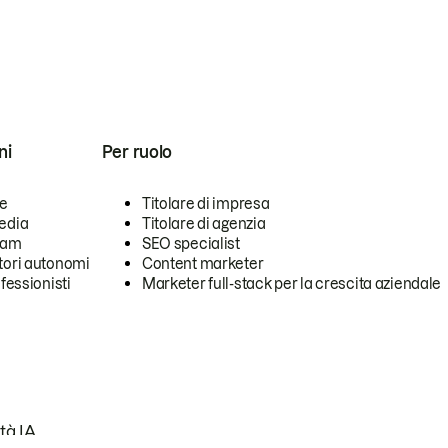
ni
Per ruolo
se
Titolare di impresa
edia
Titolare di agenzia
team
SEO specialist
tori autonomi
Content marketer
ofessionisti
Marketer full-stack per la crescita aziendale
tà IA.