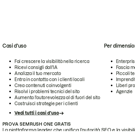
Casi d'uso
Per dimensio
Fai crescere la visibilità nella ricerca
Enterpri
Ricevi consigli dall'IA
Fascia m
Analizza il tuo mercato
Piccoli 
Entra in contatto con i clienti locali
Imprendi
Crea contenuti coinvolgenti
Liberi pr
Risolvi i problemi tecnici del sito
Agenzie
Aumenta l'autorevolezza al di fuori del sito
Costruisci strategie per i clienti
Vedi tutti i casi d'uso
PROVA SEMRUSH ONE GRATIS
La piattaforma leader che unifica l'autorità SEO e la visibili