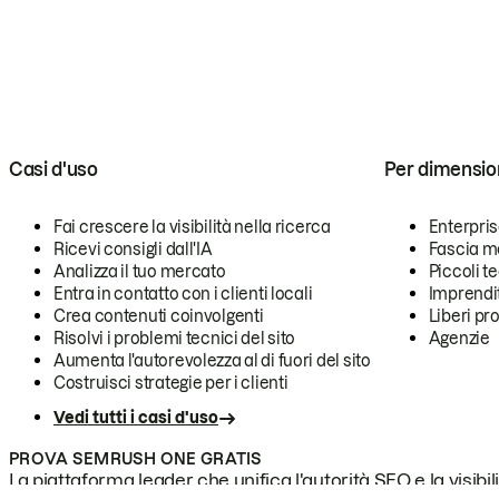
Casi d'uso
Per dimensio
Fai crescere la visibilità nella ricerca
Enterpri
Ricevi consigli dall'IA
Fascia m
Analizza il tuo mercato
Piccoli 
Entra in contatto con i clienti locali
Imprendi
Crea contenuti coinvolgenti
Liberi pr
Risolvi i problemi tecnici del sito
Agenzie
Aumenta l'autorevolezza al di fuori del sito
Costruisci strategie per i clienti
Vedi tutti i casi d'uso
PROVA SEMRUSH ONE GRATIS
La piattaforma leader che unifica l'autorità SEO e la visibili