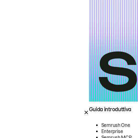
Guida introduttiva
Semrush One
Enterprise
Semrush MCP