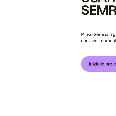
SEM
Prova Semrush grat
qualsiasi moment
Inizia la prov