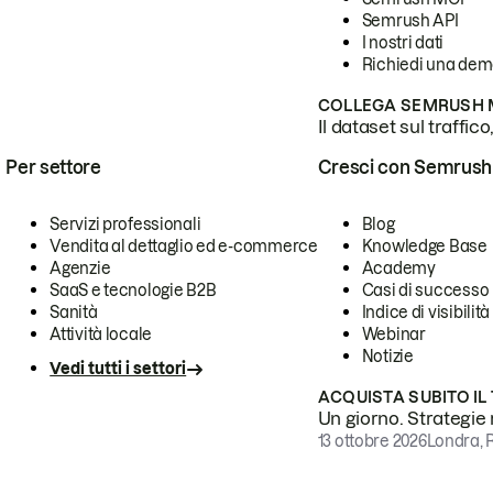
Semrush API
I nostri dati
Richiedi una de
COLLEGA SEMRUSH M
Il dataset sul traffic
Per settore
Cresci con Semrush
Servizi professionali
Blog
Vendita al dettaglio ed e-commerce
Knowledge Base
Agenzie
Academy
SaaS e tecnologie B2B
Casi di successo
Sanità
Indice di visibilità
Attività locale
Webinar
Notizie
Vedi tutti i settori
ACQUISTA SUBITO IL
Un giorno. Strategie r
13 ottobre 2026
Londra, 