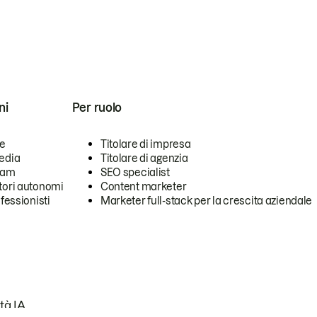
ni
Per ruolo
se
Titolare di impresa
edia
Titolare di agenzia
team
SEO specialist
tori autonomi
Content marketer
ofessionisti
Marketer full-stack per la crescita aziendale
tà IA.