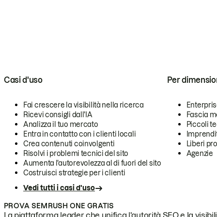
Casi d'uso
Per dimensio
Fai crescere la visibilità nella ricerca
Enterpri
Ricevi consigli dall'IA
Fascia m
Analizza il tuo mercato
Piccoli 
Entra in contatto con i clienti locali
Imprendi
Crea contenuti coinvolgenti
Liberi pr
Risolvi i problemi tecnici del sito
Agenzie
Aumenta l'autorevolezza al di fuori del sito
Costruisci strategie per i clienti
Vedi tutti i casi d'uso
PROVA SEMRUSH ONE GRATIS
La piattaforma leader che unifica l'autorità SEO e la visibili