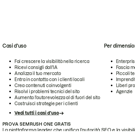
Casi d'uso
Per dimensio
Fai crescere la visibilità nella ricerca
Enterpri
Ricevi consigli dall'IA
Fascia m
Analizza il tuo mercato
Piccoli 
Entra in contatto con i clienti locali
Imprendi
Crea contenuti coinvolgenti
Liberi pr
Risolvi i problemi tecnici del sito
Agenzie
Aumenta l'autorevolezza al di fuori del sito
Costruisci strategie per i clienti
Vedi tutti i casi d'uso
PROVA SEMRUSH ONE GRATIS
La piattaforma leader che unifica l'autorità SEO e la visibili