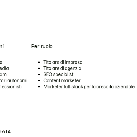
ni
Per ruolo
se
Titolare di impresa
edia
Titolare di agenzia
team
SEO specialist
tori autonomi
Content marketer
ofessionisti
Marketer full-stack per la crescita aziendale
tà IA.