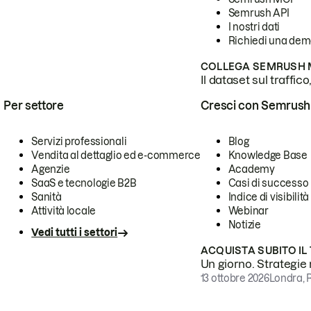
Semrush API
I nostri dati
Richiedi una de
COLLEGA SEMRUSH M
Il dataset sul traffic
Per settore
Cresci con Semrush
Servizi professionali
Blog
Vendita al dettaglio ed e-commerce
Knowledge Base
Agenzie
Academy
SaaS e tecnologie B2B
Casi di successo
Sanità
Indice di visibilità
Attività locale
Webinar
Notizie
Vedi tutti i settori
ACQUISTA SUBITO IL
Un giorno. Strategie r
13 ottobre 2026
Londra, 