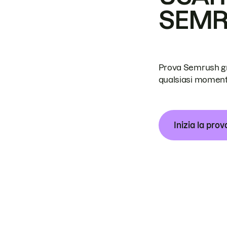
SEM
Prova Semrush grat
qualsiasi moment
Inizia la prov