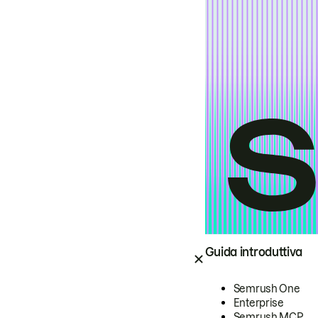
Guida introduttiva
Semrush One
Enterprise
Semrush MCP