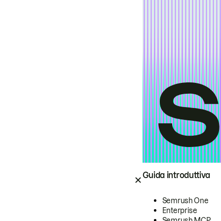
Guida introduttiva
Semrush One
Enterprise
Semrush MCP