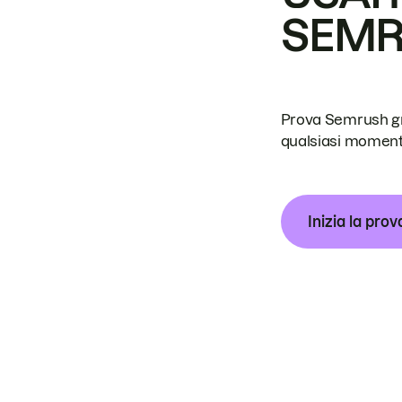
SEM
Prova Semrush grat
qualsiasi moment
Inizia la prov