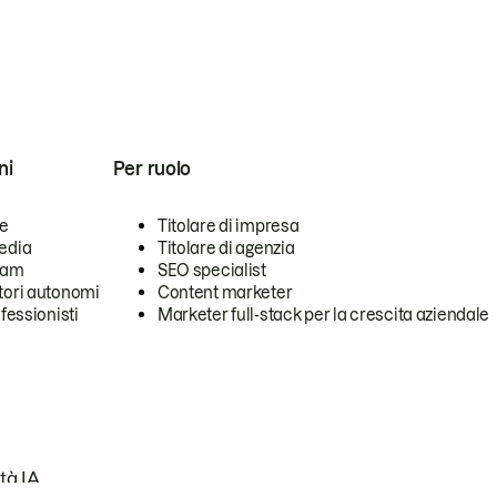
ni
Per ruolo
se
Titolare di impresa
edia
Titolare di agenzia
team
SEO specialist
tori autonomi
Content marketer
ofessionisti
Marketer full-stack per la crescita aziendale
tà IA.