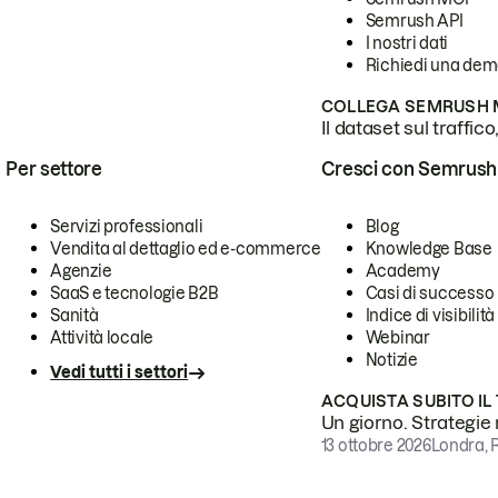
Semrush API
I nostri dati
Richiedi una de
COLLEGA SEMRUSH M
Il dataset sul traffic
Per settore
Cresci con Semrush
Servizi professionali
Blog
Vendita al dettaglio ed e-commerce
Knowledge Base
Agenzie
Academy
SaaS e tecnologie B2B
Casi di successo
Sanità
Indice di visibilità
Attività locale
Webinar
Notizie
Vedi tutti i settori
ACQUISTA SUBITO IL
Un giorno. Strategie r
13 ottobre 2026
Londra, 