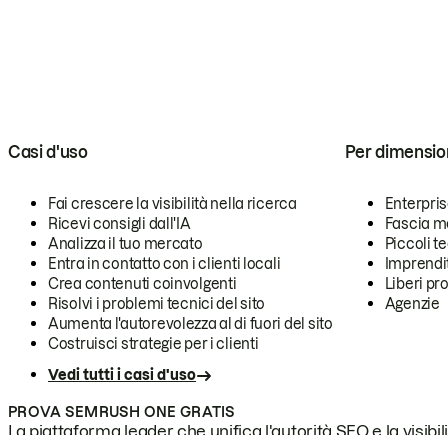
Casi d'uso
Per dimensio
Fai crescere la visibilità nella ricerca
Enterpri
Ricevi consigli dall'IA
Fascia m
Analizza il tuo mercato
Piccoli 
Entra in contatto con i clienti locali
Imprendi
Crea contenuti coinvolgenti
Liberi pr
Risolvi i problemi tecnici del sito
Agenzie
Aumenta l'autorevolezza al di fuori del sito
Costruisci strategie per i clienti
Vedi tutti i casi d'uso
PROVA SEMRUSH ONE GRATIS
La piattaforma leader che unifica l'autorità SEO e la visibili