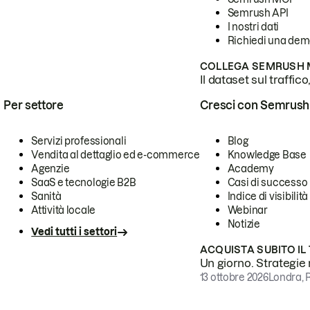
Semrush API
I nostri dati
Richiedi una de
COLLEGA SEMRUSH M
Il dataset sul traffic
Per settore
Cresci con Semrush
Servizi professionali
Blog
Vendita al dettaglio ed e-commerce
Knowledge Base
Agenzie
Academy
SaaS e tecnologie B2B
Casi di successo
Sanità
Indice di visibilità
Attività locale
Webinar
Notizie
Vedi tutti i settori
ACQUISTA SUBITO IL
Un giorno. Strategie r
13 ottobre 2026
Londra, 