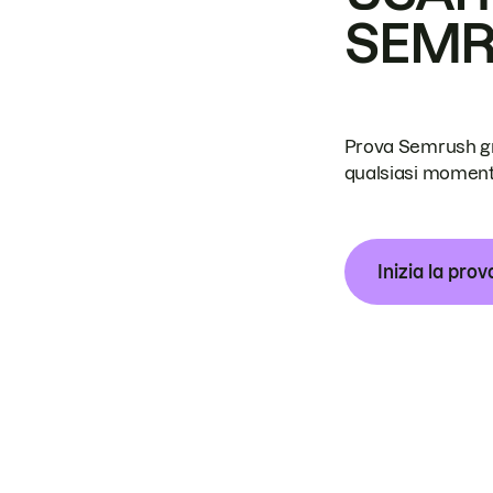
SEM
Prova Semrush grat
qualsiasi moment
Inizia la prov