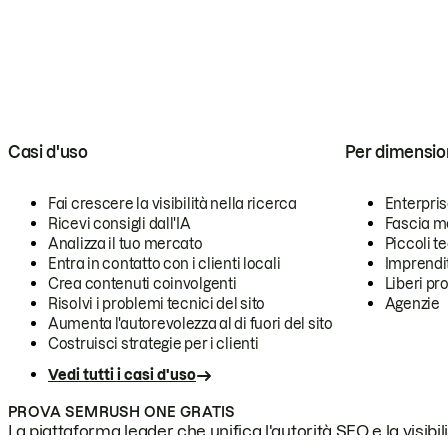
Casi d'uso
Per dimensio
Fai crescere la visibilità nella ricerca
Enterpri
Ricevi consigli dall'IA
Fascia m
Analizza il tuo mercato
Piccoli 
Entra in contatto con i clienti locali
Imprendi
Crea contenuti coinvolgenti
Liberi pr
Risolvi i problemi tecnici del sito
Agenzie
Aumenta l'autorevolezza al di fuori del sito
Costruisci strategie per i clienti
Vedi tutti i casi d'uso
PROVA SEMRUSH ONE GRATIS
La piattaforma leader che unifica l'autorità SEO e la visibili