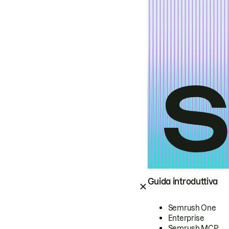
Guida introduttiva
Semrush One
Enterprise
Semrush MCP