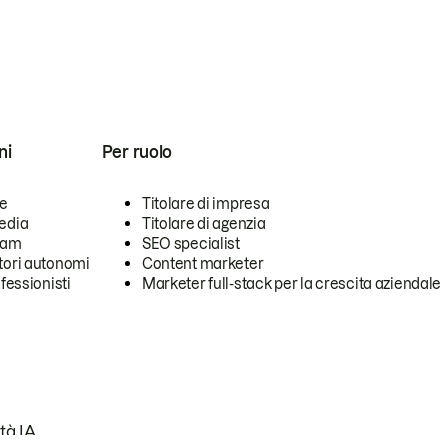
ni
Per ruolo
se
Titolare di impresa
edia
Titolare di agenzia
team
SEO specialist
tori autonomi
Content marketer
ofessionisti
Marketer full-stack per la crescita aziendale
tà IA.