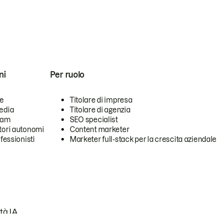
ni
Per ruolo
se
Titolare di impresa
edia
Titolare di agenzia
team
SEO specialist
tori autonomi
Content marketer
ofessionisti
Marketer full-stack per la crescita aziendale
tà IA.