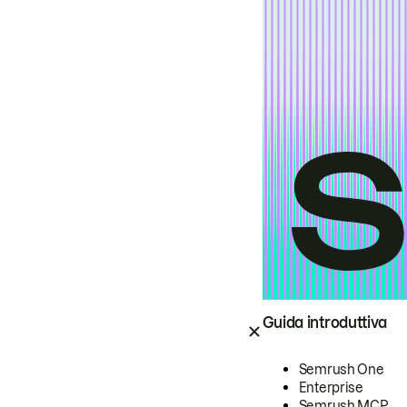
Guida introduttiva
Semrush One
Enterprise
Semrush MCP