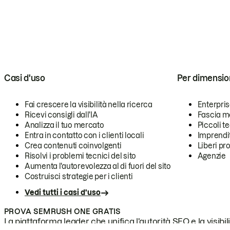
Casi d'uso
Per dimensio
Fai crescere la visibilità nella ricerca
Enterpri
Ricevi consigli dall'IA
Fascia m
Analizza il tuo mercato
Piccoli 
Entra in contatto con i clienti locali
Imprendi
Crea contenuti coinvolgenti
Liberi pr
Risolvi i problemi tecnici del sito
Agenzie
Aumenta l'autorevolezza al di fuori del sito
Costruisci strategie per i clienti
Vedi tutti i casi d'uso
PROVA SEMRUSH ONE GRATIS
La piattaforma leader che unifica l'autorità SEO e la visibili