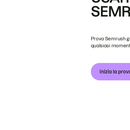
SEM
Prova Semrush grat
qualsiasi moment
Inizia la prov