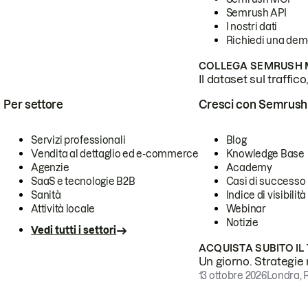
Semrush API
I nostri dati
Richiedi una de
COLLEGA SEMRUSH M
Il dataset sul traffic
Per settore
Cresci con Semrush
Servizi professionali
Blog
Vendita al dettaglio ed e-commerce
Knowledge Base
Agenzie
Academy
SaaS e tecnologie B2B
Casi di successo
Sanità
Indice di visibilità
Attività locale
Webinar
Notizie
Vedi tutti i settori
ACQUISTA SUBITO IL
Un giorno. Strategie r
13 ottobre 2026
Londra, 