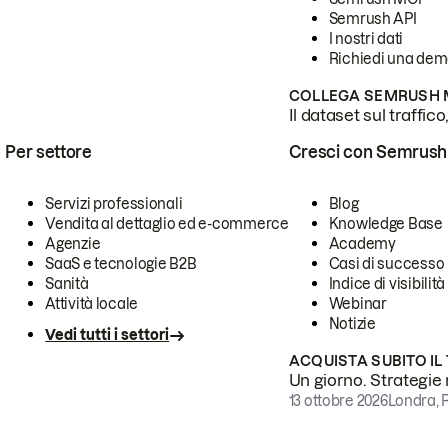
Semrush API
I nostri dati
Richiedi una de
COLLEGA SEMRUSH M
Il dataset sul traffic
Per settore
Cresci con Semrush
Servizi professionali
Blog
Vendita al dettaglio ed e-commerce
Knowledge Base
Agenzie
Academy
SaaS e tecnologie B2B
Casi di successo
Sanità
Indice di visibilità
Attività locale
Webinar
Notizie
Vedi tutti i settori
ACQUISTA SUBITO IL
Un giorno. Strategie r
13 ottobre 2026
Londra, 