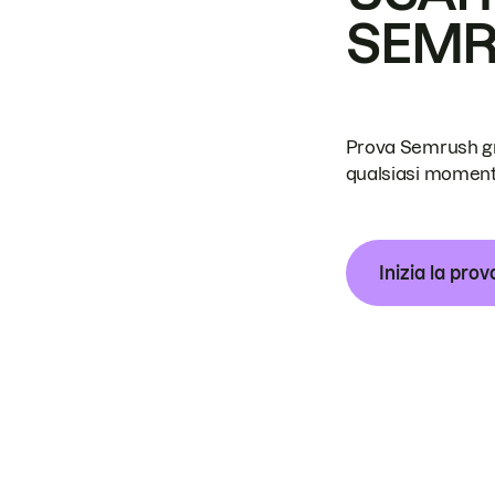
SEM
Prova Semrush grat
qualsiasi moment
Inizia la prov