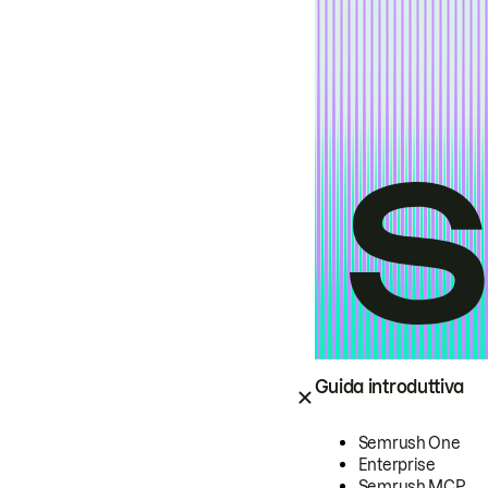
Guida introduttiva
Semrush One
Enterprise
Semrush MCP