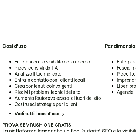
Casi d'uso
Per dimensio
Fai crescere la visibilità nella ricerca
Enterpri
Ricevi consigli dall'IA
Fascia m
Analizza il tuo mercato
Piccoli 
Entra in contatto con i clienti locali
Imprendi
Crea contenuti coinvolgenti
Liberi pr
Risolvi i problemi tecnici del sito
Agenzie
Aumenta l'autorevolezza al di fuori del sito
Costruisci strategie per i clienti
Vedi tutti i casi d'uso
PROVA SEMRUSH ONE GRATIS
La piattaforma leader che unifica l'autorità SEO e la visibili