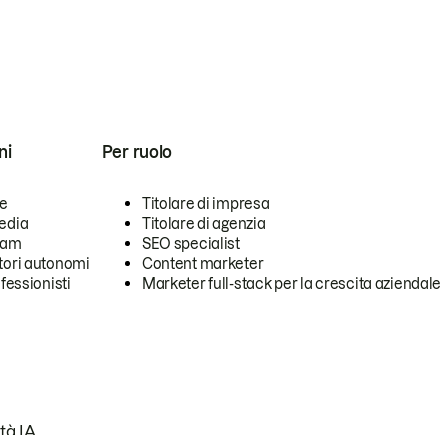
ni
Per ruolo
se
Titolare di impresa
edia
Titolare di agenzia
team
SEO specialist
tori autonomi
Content marketer
ofessionisti
Marketer full-stack per la crescita aziendale
tà IA.