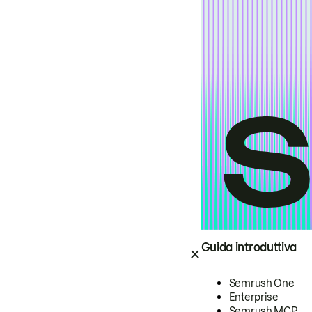
Guida introduttiva
Semrush One
Enterprise
Semrush MCP