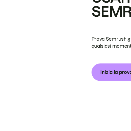
SEM
Prova Semrush grat
qualsiasi moment
Inizia la prov