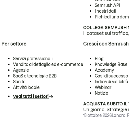
Semrush API
I nostri dati
Richiedi una de
COLLEGA SEMRUSH M
Il dataset sul traffic
Per settore
Cresci con Semrush
Servizi professionali
Blog
Vendita al dettaglio ed e-commerce
Knowledge Base
Agenzie
Academy
SaaS e tecnologie B2B
Casi di successo
Sanità
Indice di visibilità
Attività locale
Webinar
Notizie
Vedi tutti i settori
ACQUISTA SUBITO IL
Un giorno. Strategie r
13 ottobre 2026
Londra, 