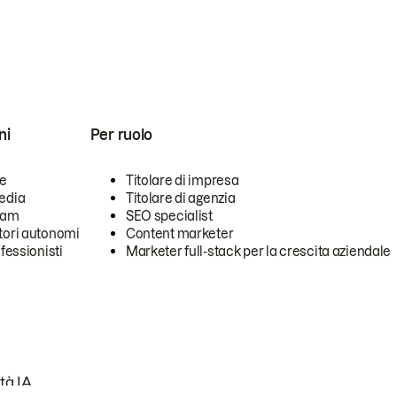
ni
Per ruolo
se
Titolare di impresa
edia
Titolare di agenzia
team
SEO specialist
tori autonomi
Content marketer
ofessionisti
Marketer full-stack per la crescita aziendale
tà IA.