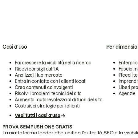
Casi d'uso
Per dimensio
Fai crescere la visibilità nella ricerca
Enterpri
Ricevi consigli dall'IA
Fascia m
Analizza il tuo mercato
Piccoli 
Entra in contatto con i clienti locali
Imprendi
Crea contenuti coinvolgenti
Liberi pr
Risolvi i problemi tecnici del sito
Agenzie
Aumenta l'autorevolezza al di fuori del sito
Costruisci strategie per i clienti
Vedi tutti i casi d'uso
PROVA SEMRUSH ONE GRATIS
La piattaforma leader che unifica l'autorità SEO e la visibili