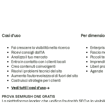
Casi d'uso
Per dimensio
Fai crescere la visibilità nella ricerca
Enterpri
Ricevi consigli dall'IA
Fascia m
Analizza il tuo mercato
Piccoli 
Entra in contatto con i clienti locali
Imprendi
Crea contenuti coinvolgenti
Liberi pr
Risolvi i problemi tecnici del sito
Agenzie
Aumenta l'autorevolezza al di fuori del sito
Costruisci strategie per i clienti
Vedi tutti i casi d'uso
PROVA SEMRUSH ONE GRATIS
La piattaforma leader che unifica l'autorità SEO e la visibili