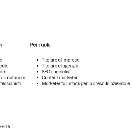
ni
Per ruolo
se
Titolare di impresa
edia
Titolare di agenzia
team
SEO specialist
tori autonomi
Content marketer
ofessionisti
Marketer full-stack per la crescita aziendale
tà IA.