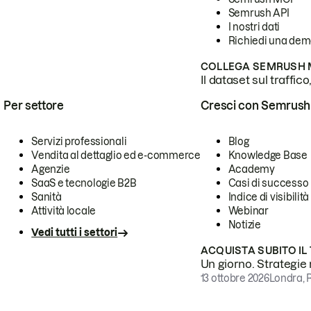
Semrush API
I nostri dati
Richiedi una de
COLLEGA SEMRUSH M
Il dataset sul traffic
Per settore
Cresci con Semrush
Servizi professionali
Blog
Vendita al dettaglio ed e-commerce
Knowledge Base
Agenzie
Academy
SaaS e tecnologie B2B
Casi di successo
Sanità
Indice di visibilità
Attività locale
Webinar
Notizie
Vedi tutti i settori
ACQUISTA SUBITO IL
Un giorno. Strategie r
13 ottobre 2026
Londra, 