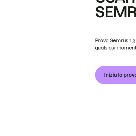
SEM
Prova Semrush grat
qualsiasi moment
Inizia la prov