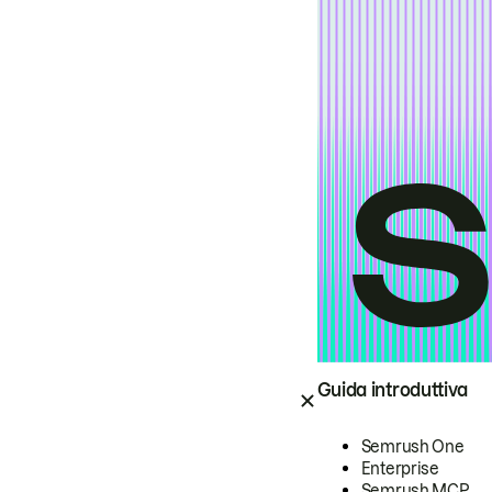
Guida introduttiva
Semrush One
Enterprise
Semrush MCP