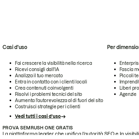
Casi d'uso
Per dimensio
Fai crescere la visibilità nella ricerca
Enterpri
Ricevi consigli dall'IA
Fascia m
Analizza il tuo mercato
Piccoli 
Entra in contatto con i clienti locali
Imprendi
Crea contenuti coinvolgenti
Liberi pr
Risolvi i problemi tecnici del sito
Agenzie
Aumenta l'autorevolezza al di fuori del sito
Costruisci strategie per i clienti
Vedi tutti i casi d'uso
PROVA SEMRUSH ONE GRATIS
La piattaforma leader che unifica l'autorità SEO e la visibili