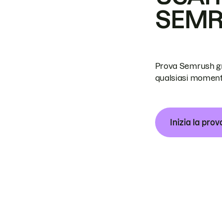
SEM
Prova Semrush grat
qualsiasi moment
Inizia la prov