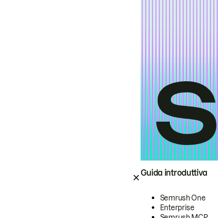
Guida introduttiva
Semrush One
Enterprise
Semrush MCP