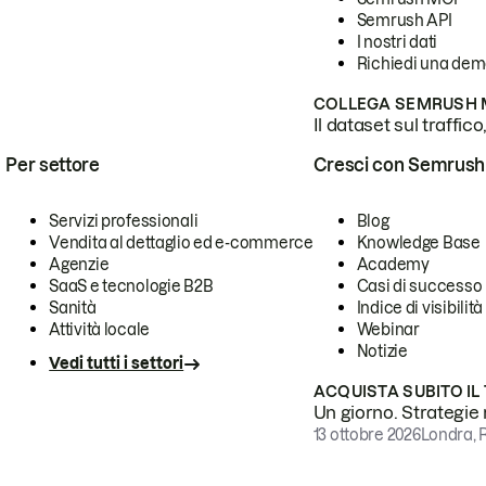
Semrush API
I nostri dati
Richiedi una de
COLLEGA SEMRUSH M
Il dataset sul traffic
Per settore
Cresci con Semrush
Servizi professionali
Blog
Vendita al dettaglio ed e-commerce
Knowledge Base
Agenzie
Academy
SaaS e tecnologie B2B
Casi di successo
Sanità
Indice di visibilità
Attività locale
Webinar
Notizie
Vedi tutti i settori
ACQUISTA SUBITO IL
Un giorno. Strategie r
13 ottobre 2026
Londra, 