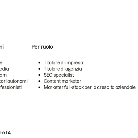
ni
Per ruolo
se
Titolare di impresa
edia
Titolare di agenzia
team
SEO specialist
tori autonomi
Content marketer
ofessionisti
Marketer full-stack per la crescita aziendale
tà IA.