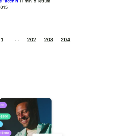
e Facchin
11 min. di lettura
2015
1
202
203
204
...