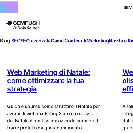
SEM
Blog
SEO
SEO avanzata
Canali
Contenuti
Marketing
Novità e R
Blog
di
Semrush
Web Marketing di Natale:
We
come ottimizzare la tua
oli
|
strategia
eff
SEO,
SEM,
Guida e spunti: come sfruttare il Natale per
Anal
ricerca
azioni di web marketingSiamo a ridosso
integ
del Natale e moltissime aziende cercano di
dati 
IA
trarre profitto da questo momento
gran