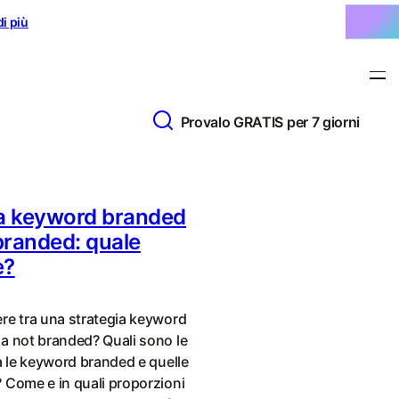
di più
Provalo GRATIS per 7 giorni
ia keyword branded
branded: quale
e?
re tra una strategia keyword
a not branded? Quali sono le
a le keyword branded e quelle
 Come e in quali proporzioni