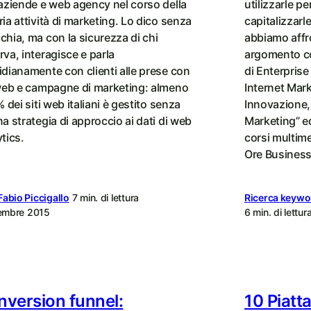
 aziende e web agency nel corso della
utilizzarle pe
ia attività di marketing. Lo dico senza
capitalizzar
chia, ma con la sicurezza di chi
abbiamo affr
va, interagisce e parla
argomento co
idianamente con clienti alle prese con
di Enterprise
 web e campagne di marketing: almeno
Internet Mar
% dei siti web italiani è gestito senza
Innovazione, 
a strategia di approccio ai dati di web
Marketing” ed
tics.
corsi multimed
Ore Business
Fabio Piccigallo
7 min. di lettura
Ricerca keywo
embre 2015
6 min. di lettur
version funnel:
10 Piatt