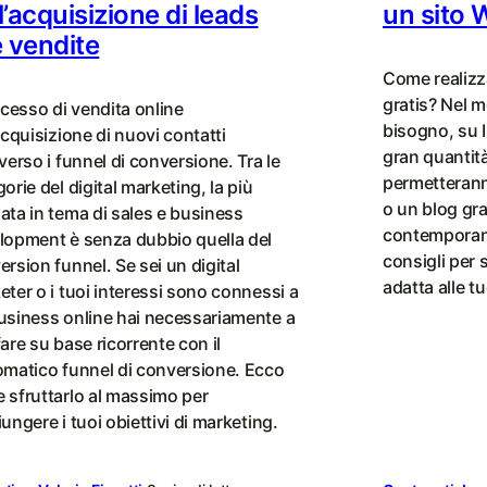
l’acquisizione di leads
un sito 
e vendite
Come realizz
gratis? Nel m
ocesso di vendita online
bisogno, su I
acquisizione di nuovi contatti
gran quantità
verso i funnel di conversione. Tra le
permetterann
orie del digital marketing, la più
o un blog gra
ata in tema di sales e business
contemporan
lopment è senza dubbio quella del
consigli per 
rsion funnel. Se sei un digital
adatta alle t
eter o i tuoi interessi sono connessi a
usiness online hai necessariamente a
are su base ricorrente con il
omatico funnel di conversione. Ecco
 sfruttarlo al massimo per
ungere i tuoi obiettivi di marketing.