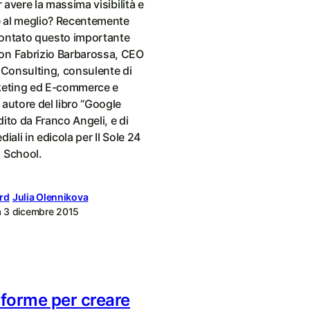
r avere la massima visibilità e
le al meglio? Recentemente
ontato questo importante
n Fabrizio Barbarossa, CEO
 Consulting, consulente di
keting ed E-commerce e
autore del libro “Google
ito da Franco Angeli, e di
iali in edicola per Il Sole 24
 School.
rd
Julia Olennikova
a
3 dicembre 2015
aforme per creare