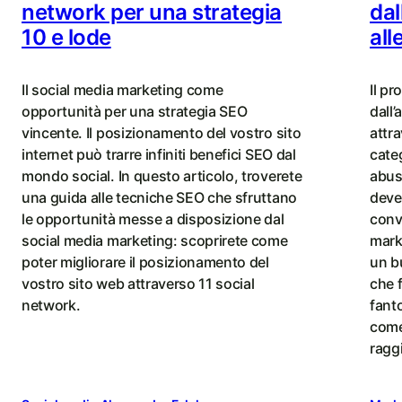
network per una strategia
dal
10 e lode
all
Il social media marketing come
Il pr
opportunità per una strategia SEO
dall’
vincente. Il posizionamento del vostro sito
attra
internet può trarre infiniti benefici SEO dal
categ
mondo social. In questo articolo, troverete
abus
una guida alle tecniche SEO che sfruttano
deve
le opportunità messe a disposizione dal
conve
social media marketing: scoprirete come
mark
poter migliorare il posizionamento del
un b
vostro sito web attraverso 11 social
che f
network.
fant
come
raggi