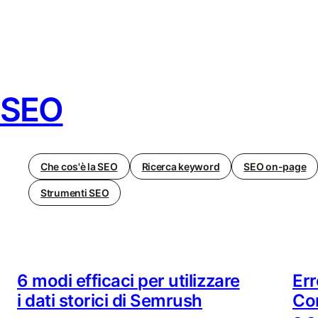
SEO
Che cos'è la SEO
Ricerca keyword
SEO on-page
Strumenti SEO
6 modi efficaci per utilizzare
Err
i dati storici di Semrush
Con