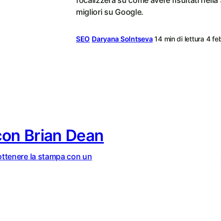
focalizzerà su come avere risultati nell
migliori su Google.
SEO
Daryana Solntseva
14 min di lettura
4 fe
 con Brian Dean
ottenere la stampa con un