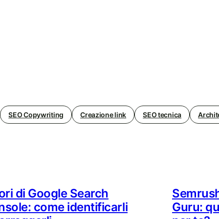
SEO Copywriting
Creazione link
SEO tecnica
Archit
ori di Google Search
Semrush
sole: come identificarli
Guru: qu