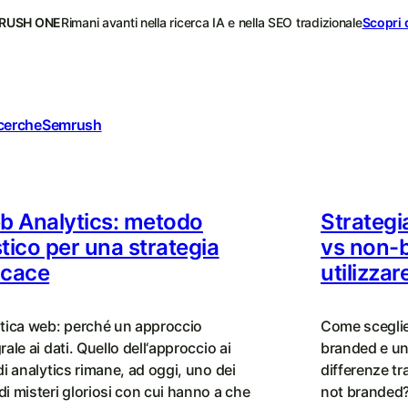
RUSH ONE
Rimani avanti nella ricerca IA e nella SEO tradizionale
Scopri 
icerche
Semrush
b Analytics: metodo
Strateg
stico per una strategia
vs non-
icace
utilizzar
itica web: perché un approccio
Come sceglie
rale ai dati. Quello dell‘approccio ai
branded e un
di analytics rimane, ad oggi, uno dei
differenze tr
di misteri gloriosi con cui hanno a che
not branded?