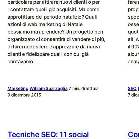
e
particolare per attirare nuovi clienti o per
fare
ricontattare quelli già acquisiti. Ma come
propr
strategia
approfittare del periodo natalizio? Quali
spoc
di
azioni di web marketing di Natale
osser
possiamo intraprendere? Un progetto ben
quot
contenuto
organizzato ci consentirà di vendere di più,
siti
di farci conoscere e apprezzare da nuovi
il 90
clienti e fidelizzare quelli con cui già
alcun
contavamo.
analy
Marketing
William Sbarzaglia
7 min. di lettura
SEO
9 dicembre 2015
7 dic
Tecniche SEO: 11 social
Con