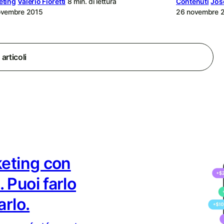
eting
Valerio Fioretti
8 min. di lettura
Contenuti
Jos
ovembre 2015
26 novembre 
articoli
keting con
 Puoi farlo
arlo.