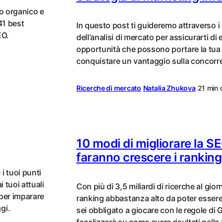
co organico e
41 best
In questo post ti guideremo attraverso i 
EO.
dell‘analisi di mercato per assicurarti di
opportunità che possono portare la tua a
conquistare un vantaggio sulla concorr
Ricerche di mercato
Natalia Zhukova
21 min d
10 modi di migliorare la S
faranno crescere i ranking
i tuoi punti
i tuoi attuali
Con più di 3,5 miliardi di ricerche al gi
 per imparare
ranking abbastanza alto da poter essere t
gi.
sei obbligato a giocare con le regole di 