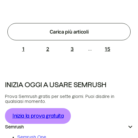
Carica più articoli
1
2
3
15
...
INIZIA OGGI A USARE SEMRUSH
Prova Semrush gratis per sette giorni. Puoi disdire in
qualsiasi momento.
Inizia la prova gratuita
Semrush
Semrush One