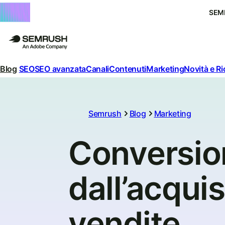
SEM
Blog
SEO
SEO avanzata
Canali
Contenuti
Marketing
Novità e R
Semrush
Blog
Marketing
Conversio
dall’acquis
vendite