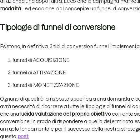
all'azienda una dopo l'altra. Ecco che la campagna marketin
modalità
- ed ecco che, dal concepire un funnel di conversio
Tipologie di funnel di conversione
Esistono, in definitiva, 3 tipi di conversion funnel, implementabi
funnel di ACQUISIZIONE
funnel di ATTIVAZIONE
funnel di MONETIZZAZIONE
Ognuno di questi è la risposta specifica a una domanda e qu
avrà necessità di ricorrere a tutte le tipologie di funnel d
che una
lucida valutazione del proprio obiettivo
corrente sia 
conversione, in grado di rispondere a quella determinata es
un ruolo fondamentale per il successo della nostra strategia.
questo
post.