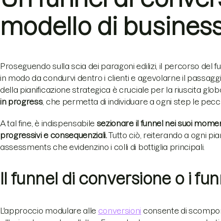
modello di busines
Proseguendo sulla scia dei paragoni edilizi, il percorso de
in modo da condurvi dentro i clienti e agevolarne il passagg
della pianificazione strategica è cruciale per la riuscita glob
in progress
, che permetta di individuare a ogni step le pecche
A tal fine, è indispensabile
sezionare il funnel nei suoi moment
progressivi e consequenziali.
Tutto ciò, reiterando a ogni pi
assessments che evidenzino i colli di bottiglia principali.
Il funnel di conversione o i fu
L'approccio modulare alle
conversioni
consente di scomporre