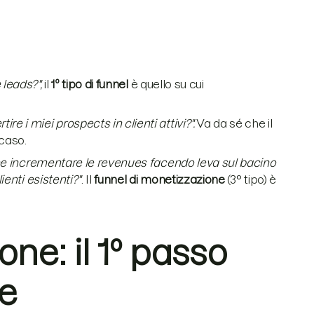
 leads?",
il
1º tipo di funnel
è quello su cui
re i miei prospects in clienti attivi?".
Va da sé che il
 caso.
 incrementare le revenues facendo leva sul bacino
enti esistenti?"
. Il
funnel di monetizzazione
(3° tipo) è
one: il 1º passo
ne