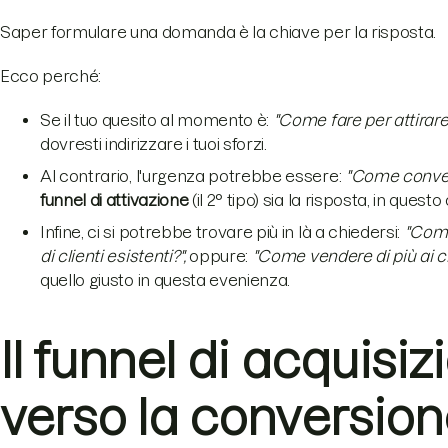
Saper formulare una domanda è la chiave per la risposta.
Ecco perché:
Se il tuo quesito al momento è:
"Come fare per attirare
dovresti indirizzare i tuoi sforzi.
Al contrario, l'urgenza potrebbe essere:
"Come converti
funnel di attivazione
(il 2° tipo) sia la risposta, in questo
Infine, ci si potrebbe trovare più in là a chiedersi:
"Come
di clienti esistenti?",
oppure:
"Come vendere di più ai cli
quello giusto in questa evenienza.
Il funnel di acquisizi
verso la conversio