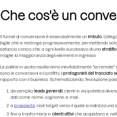
Che cos'è un conve
Il funnel di conversione è essenzialmente un
imbuto
. L'alle
biglie che si restringe progressivamente, permettendo solo a
setaccio conico che, a ogni livello successivo di una
stratifi
maglie la maggioranza degli elementi in ingresso.
Le palline in uscita risulteranno inevitabilmente "scremate" r
sono le conversioni e il profitto,
i protagonisti del tracciato se
rapporto con il business. Schematizzando, l'evoluzione pas
da semplici
leads generati:
clienti in via ipotetica dive
dati come nome, cognome, e-mail…
a
prospects
, cioè target verso il quale si indirizza una 
fino a trasformarsi in
clienti attivi
che acquistano e, nella