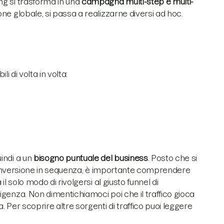
g si trasforma in una
campagna multi-step e multi-
ne globale, si passa a realizzarne diversi ad hoc.
li di volta in volta:
indi a un
bisogno puntuale del business
. Posto che si
i conversione in sequenza, è importante comprendere
il solo modo di rivolgersi al giusto funnel di
igenza. Non dimentichiamoci poi che il traffico gioca
 Per scoprire altre sorgenti di traffico puoi leggere